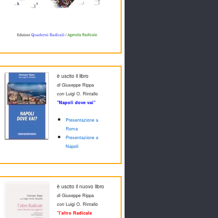
è uscito il libro
di
Giuseppe Rippa
con
Luigi O. Rintallo
"Napoli dove vai"
Presentazione a
Roma
Presentazione a
Napoli
è uscito il nuovo libro
di
Giuseppe Rippa
con
Luigi O. Rintallo
"l'altro Radicale