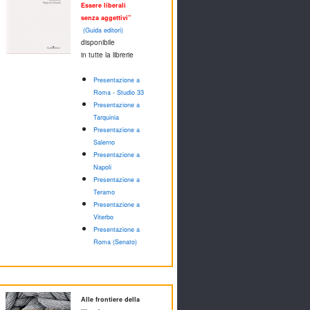
Essere liberali
senza aggettivi"
(Guida editori)
disponibile
in tutte la librerie
Presentazione a
Roma - Studio 33
Presentazione a
Tarquinia
Presentazione a
Salerno
Presentazione a
Napoli
Presentazione a
Teramo
Presentazione a
Viterbo
Presentazione a
Roma (Senato)
Alle frontiere della