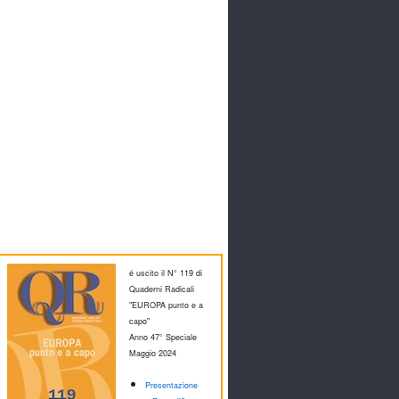
é uscito il N° 119 di
Quaderni Radicali
"EUROPA punto e a
capo"
Anno 47° Speciale
M
aggio 2024
Presentazione