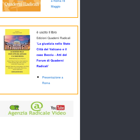
a Roma l'8
Maggio
è uscito il libro
Edizioni Quaderni Radicali
‘La giustizia nello Stato
Città del Vaticano e il
caso Becciu - Atti del
Forum di Quaderni
Radicali’
Presentazione a
Roma