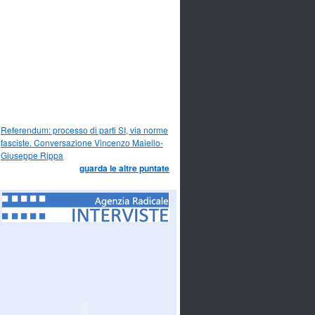
Referendum: processo di parti SI, via norme
fasciste. Conversazione Vincenzo Maiello-
Giuseppe Rippa
guarda le altre puntate