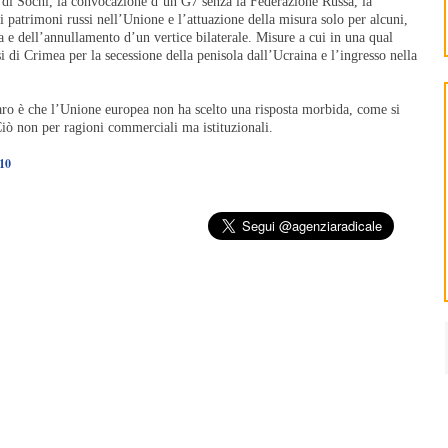
8 di Sochi, la convocazione d’un G7 senza la Federazione Russa, la
patrimoni russi nell’Unione e l’attuazione della misura solo per alcuni,
sa e dell’annullamento d’un vertice bilaterale.
Misure a cui in una qual
ssi di Crimea per la secessione della penisola dall’Ucraina e l’ingresso nella
aro è che l’Unione europea non ha scelto una risposta morbida, come si
Ciò non per ragioni commerciali ma istituzionali.
110