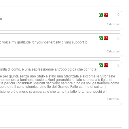
0
e
Citazione
0
o voice my gratitude for your generosity giving support to
Citazione
0
unità di conto, è una espressionme antropologica che connota
e per giunta senza uno Stato è stato una Stronzata e siccome le Stronzate
 sempre a luminose costellazioni gerarchiche, tale stronzata è figlia di
te per cui i cosiddetti Mercati risolvono sempre tutto da soli gestendosi come
e e dire il culto totemico-cinofi
lo del Grande Fallo canino di cui tanti
visione più o meno strampalati e che tanto ha fatto fortuna di pochi e il
Citazione