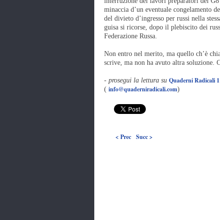
interruzione dei lavori preparatori del G
minaccia d’un eventuale congelamento dei 
del divieto d’ingresso per russi nella stes
guisa si ricorse, dopo il plebiscito dei ru
Federazione Russa.
Non entro nel merito, ma quello ch’è chi
scrive, ma non ha avuto altra soluzione. 
Quaderni Radicali 
-
prosegui la lettura su
info@quaderniradicali.com
(
)
< Prec
Succ >