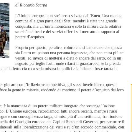
di Riccardo Scarpa
L’Unione europea non sarà certo salvata dall’
Euro
. Una moneta
comune alla gran parte degli Stati membri è stata una grande
conquista, ma un’unità monetaria è solo la misura della relativa
scarsità dei beni e dei servizî offerti sul mercato in rapporto al
potere d’acquisto.
Proprio per questo, peraltro, coloro che si lamentano che questa
sia l’euro mi paiono una persona ingrassata, che non entra più nei
vestiti, ed invece di mettersi a dieta o andare dal sarto, od in un
negozio per teglie forti, onde rifarsi il guardaroba, se la prenda
quella fettuccia recasse la misura in pollici e la bilancia fosse tarata in
er giocare con
l’inflazione
competitiva, gli stessi inveirebbero, questa
iduce la gente in miseria, erodendo di continuo il potere d’acquisto dei loro
e, è la mancanza di un potere militare integrato che sostenga l’azione
o. L’Unione europea, ricordiamoci fatti ancora recenti, mentre i russi
egne e con convogli senza targa, ci mise più d’una settimana, fra riunione
quella del Consiglio europeo dei Capi di Stato e di Governo, per partorire il
ilaterali sulla liberalizzazione dei visti e su d’un accordo commerciale, con