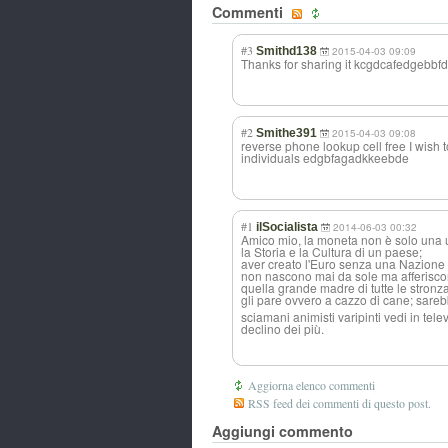
Commenti
#3
Smithd138
2015-04-03 09:09
Thanks for sharing it kcgdcafedgebbfd
#2
Smithe391
2015-04-03 09:08
reverse phone lookup cell free I wish t
individuals edgbfagadkkeebd
e
#1
ilSocialista
2014-06-03 00:32
Amico mio, la moneta non è solo una 
la Storia e la Cultura di un paese;
aver creato l'Euro senza una Nazione 
non nascono mai da sole ma afferiscono
quella grande madre di tutte le stronza
gli pare ovvero a cazzo di cane; sarebb
sciamani animisti varipinti vedi in tele
declino dei più.
Aggiorna elenco commenti
RSS feed dei commenti di questo post.
Aggiungi commento