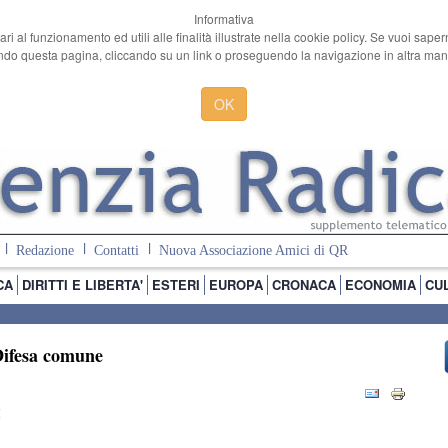
Informativa
ari al funzionamento ed utili alle finalità illustrate nella cookie policy. Se vuoi sape
o questa pagina, cliccando su un link o proseguendo la navigazione in altra manie
OK
Redazione
Contatti
Nuova Associazione Amici di QR
CA
DIRITTI E LIBERTA'
ESTERI
EUROPA
CRONACA
ECONOMIA
CU
Difesa comune
I