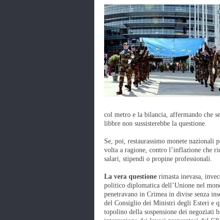
col metro e la bilancia, affermando che se 
libbre non sussisterebbe la questione.
Se, poi, restaurassimo monete nazionali p
volta a ragione, contro l’inflazione che r
salari, stipendi o propine professionali.
La vera questione
rimasta inevasa, invec
politico diplomatica dell’Unione nel mond
penetravano in Crimea in divise senza ins
del Consiglio dei Ministri degli Esteri e 
topolino della sospensione dei negoziati b