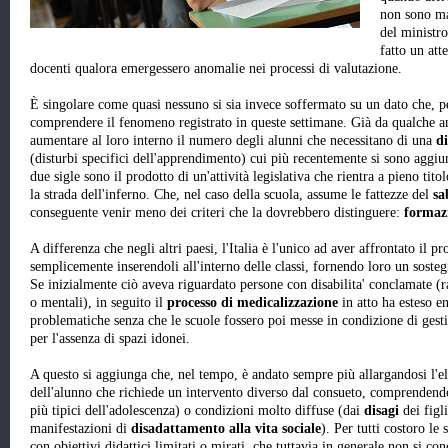
non sono ma
del ministro
fatto un at
docenti qualora emergessero anomalie nei processi di valutazione.
È singolare come quasi nessuno si sia invece soffermato su un dato che, per
comprendere il fenomeno registrato in queste settimane. Già da qualche ann
aumentare al loro interno il numero degli alunni che necessitano di una
di
(disturbi specifici dell'apprendimento) cui più recentemente si sono aggiu
due sigle sono il prodotto di un'attività legislativa che rientra a pieno titol
la strada dell'inferno. Che, nel caso della scuola, assume le fattezze del
sa
conseguente venir meno dei criteri che la dovrebbero distinguere:
formazi
A differenza che negli altri paesi, l'Italia è l'unico ad aver affrontato il 
semplicemente inserendoli all'interno delle classi, fornendo loro un sostegn
Se inizialmente ciò aveva riguardato persone con disabilita' conclamate (ra
o mentali), in seguito il
processo di medicalizzazione
in atto ha esteso e
problematiche senza che le scuole fossero poi messe in condizione di gestirl
per l'assenza di spazi idonei.
A questo si aggiunga che, nel tempo, è andato sempre più allargandosi l'el
dell'alunno che richiede un intervento diverso dal consueto, comprendend
più tipici dell'adolescenza) o condizioni molto diffuse (dai
disagi
dei figli
manifestazioni di
disadattamento alla vita sociale
). Per tutti costoro le
con obiettivi didattici limitati o mirati, che tuttavia in generale non si co