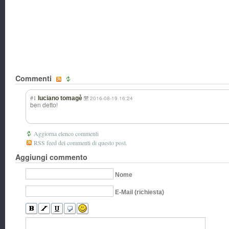
Commenti
#1
luciano tomagè
2016-08-19 16:24
ben detto!
Aggiorna elenco commenti
RSS feed dei commenti di questo post.
Aggiungi commento
Nome
E-Mail (richiesta)