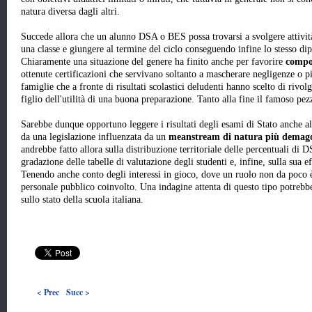
natura diversa dagli altri.
Succede allora che un alunno DSA o BES possa trovarsi a svolgere attività 
una classe e giungere al termine del ciclo conseguendo infine lo stesso di
Chiaramente una situazione del genere ha finito anche per favorire
compo
ottenute certificazioni che servivano soltanto a mascherare negligenze o p
famiglie che a fronte di risultati scolastici deludenti hanno scelto di rivolg
figlio dell'utilità di una buona preparazione. Tanto alla fine il famoso pez
Sarebbe dunque opportuno leggere i risultati degli esami di Stato anche a
da una legislazione influenzata da un
meanstream di natura più demagog
andrebbe fatto allora sulla distribuzione territoriale delle percentuali di
gradazione delle tabelle di valutazione degli studenti e, infine, sulla sua e
Tenendo anche conto degli interessi in gioco, dove un ruolo non da poco è r
personale pubblico coinvolto. Una indagine attenta di questo tipo potrebbe
sullo stato della scuola italiana.
< Prec
Succ >