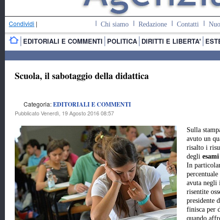
Condividi
|
Chi siamo
Redazione
Contatti
Nuo
EDITORIALI E COMMENTI
POLITICA
DIRITTI E LIBERTA'
EST
Scuola, il sabotaggio della didattica
Categoria:
EDITORIALI E COMMENTI
Pubblicato Venerdì, 19 Agosto 2016 08:57
Sulla stamp
avuto un qu
risalto i risu
degli
esami
In particolar
percentuale 
avuta negli i
risentite os
presidente 
finisca per 
quando affro