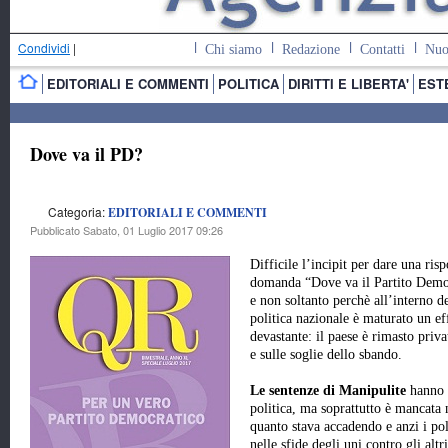
Condividi
|
Chi siamo
Redazione
Contatti
Nuo
EDITORIALI E COMMENTI
POLITICA
DIRITTI E LIBERTA'
EST
Dove va il PD?
Categoria:
EDITORIALI E COMMENTI
Pubblicato Sabato, 01 Luglio 2017 09:26
Difficile l’incipit per dare una risp
domanda “Dove va il Partito Demo
e non soltanto perchè all’interno de
politica nazionale è maturato un ef
devastante: il paese è rimasto priva
e sulle soglie dello sbando.
Le sentenze di Manipulite
hanno 
politica, ma soprattutto è mancata n
quanto stava accadendo e anzi i poli
nelle sfide degli uni contro gli altr