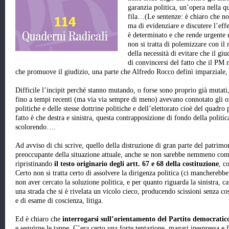
garanzia politica, un’opera nella 
fila…(Le sentenze: è chiaro che non 
ma di evidenziare e discutere l’ef
è determinato e che rende urgente ri
non si tratta di polemizzare con il
della necessità di evitare che il giu
di convincersi del fatto che il PM 
che promuove il giudizio, una parte che Alfredo Rocco definì imparziale, t
Difficile l’incipit perché stanno mutando, o forse sono proprio già mutati
fino a tempi recenti (ma via via sempre di meno) avevano connotato gli o
politiche e delle stesse dottrine politiche e dell’elettorato cioè del quadro
fatto è che destra e sinistra, questa contrapposizione di fondo della politic
scolorendo….
Ad avviso di chi scrive, quello della distruzione di gran parte del patrimon
preoccupante della situazione attuale, anche se non sarebbe nemmeno com
ripristinando
il testo originario degli artt. 67 e 68 della costituzione
, c
Certo non si tratta certo di assolvere la dirigenza politica (ci mancherebb
non aver cercato la soluzione politica, e per quanto riguarda la sinistra, ca
una strada che si è rivelata un vicolo cieco, producendo scissioni senza co
e di esame di coscienza, litiga.
Ed è chiaro che
interrogarsi sull’orientamento del Partito democratic
e seguirne le tappe. C’era certo una forte tentazione, magari inespressa e f