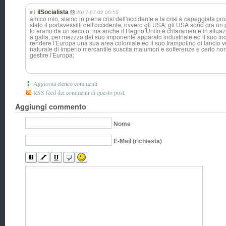
#1
ilSocialista
2017-07-02 05:15
amico mio, siamo in piena crisi dell'occidente e la crisi è capeggiata p
stato il portavessilli dell'occidente, ovvero gli USA; gli USA sono ora un
lo erano da un secolo; ma anche il Regno Unito è chiaramente in situaz
a galla, per mezzzo del suo imponente apparato industriale ed il suo inc
rendere l'Europa una sua area coloniale ed il suo trampolino di lancio 
naturale di imperio mercantile suscita malumori e sofferenze e certo no
gestire l'Europa;
Aggiorna elenco commenti
RSS feed dei commenti di questo post.
Aggiungi commento
Nome
E-Mail (richiesta)