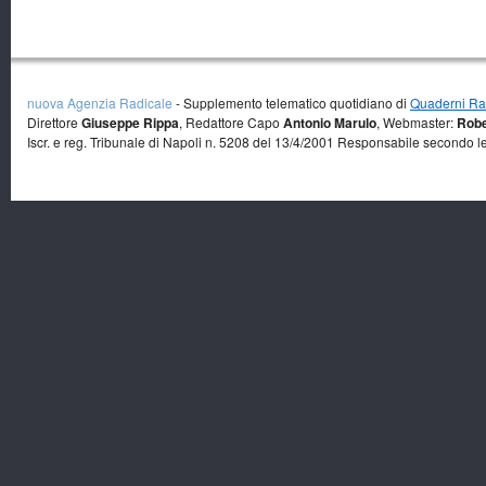
nuova Agenzia Radicale
- Supplemento telematico quotidiano di
Quaderni Rad
Direttore
Giuseppe Rippa
, Redattore Capo
Antonio Marulo
, Webmaster:
Robe
Iscr. e reg. Tribunale di Napoli n. 5208 del 13/4/2001 Responsabile secondo l