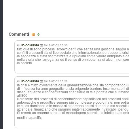
Commenti
#3
ilSocialista
2017-07-02 05:30
tutti questi sono processi sconvolgenti che senza una gestione saggia
conflitti crescenti sia di tipo sociale che internazionale; purtroppo la cr
la saggezza è stata stigmatizzata e ripudiata come valore antiquato e de
nella storia che l'arroganza ed il senso di onnipotenza di alcuni non con
la società.
#2
ilSocialista
2017-07-02 05:22
la crisi è frutto ovviamente della globalizzazione che sta comportand
di influenza fra aree geografiche, sta erigendo barriere insormontabili d
diseguaglianze e concentrazioni finanziarie di tale portata che ci rim
all'800;
il crescere dei processi di concentrazione capitalistica nei prossimi anni, 
automatiche e produttive sempre più complesse e coordinate, non potra
le elites dominanti e le masse si creerenno abissi di reddito ma soprattut
aziendale, finanziario che saranno matematicamente invalicabili per q
Si creerà un enorme surplus di manodopera soprattutto intellettualmen
t
media capacità;