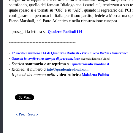
sottofondo, quello del famoso “dialogo con i cattolici”, teorizzato a suo t
quale spesso si è tornati su “QR” e su “AR”, quando il segretario del PC
configurare un percorso in Italia per il suo partito, fedele a Mosca, ma op
Piano Marshall, nel Patto Atlantico e nella ricostruzione europea...
Quaderni Radicali 114
- prosegui la lettura su
---------------------------------------------
E' uscito il numero 114 di Quaderni Radicali -
Per un vero Partito Democratico
-
Guarda la conferenza stampa di presentazione
-
(Agenzia Radicale Video)
quaderniradicalionline.it
-
Scarica
sommario
e
anteprima
su
info@quaderniradicali.com
-
Richiedi il numero a
Maledetta Politica
-
Il perché del numero nella
video-rubrica
< Prec
Succ >