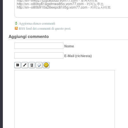
http://xn--vf4b27jfzgc8d5ub.vom77.com - 포커사이트
http://xn--o80by81agsfmwa85o.vom77.com - 카지노주소
http://xn--o80b910a26eepc81il5g.vom77.com - 카지노사이트
Aggiorna elenco commenti
RSS feed dei commenti di questo post.
Aggiungi commento
Nome
E-Mail (richiesta)