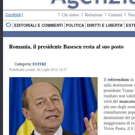
Condividi
|
Chi siamo
Redazione
Contatti
Nuo
EDITORIALI E COMMENTI
POLITICA
DIRITTI E LIBERTA'
EST
Romania, il presidente Basescu resta al suo posto
Categoria:
ESTERI
Pubblicato Lunedì, 30 Luglio 2012 12:17
Il
referendum
in
sulla destituzione 
presidente Traian 
risultato non valid
virtù del
mancato
più uno degli aven
consultazione pop
destituzione del p
maggioranza di cen
Victor Ponta, il 6 