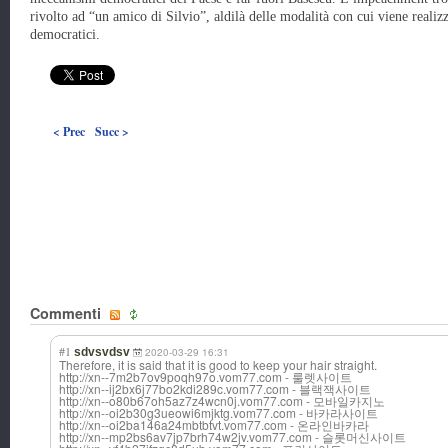
rivolto ad “un amico di Silvio”, aldilà delle modalità con cui viene realizz
democratici.
< Prec
Succ >
Commenti
#1
sdvsvdsv
2020-03-29 16:31
Therefore, it is said that it is good to keep your hair straight.
http://xn--7m2b7ov9poqh97o.vom77.com - 룰렛사이트
http://xn--ij2bx6j77bo2kdi289c.vom77.com - 블랙잭사이트
http://xn--o80b67oh5az7z4wcn0j.vom77.com - 모바일카지노
http://xn--oi2b30g3ueowi6mjktg.vom77.com - 바카라사이트
http://xn--oi2ba146a24mbtbtvt.vom77.com - 온라인바카라
http://xn--mp2bs6av7jp7brh74w2jv.vom77.com - 슬롯머신사이트