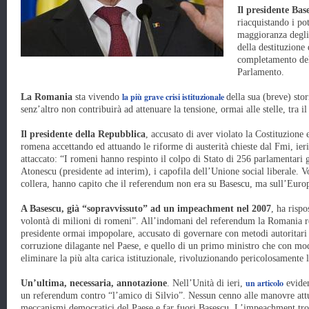
Il presidente Bas
riacquistando i pot
maggioranza degli e
della destituzione
completamento del
Parlamento.
la più grave crisi istituzionale
La Romania
sta vivendo
della sua (breve) stor
senz’altro non contribuirà ad attenuare la tensione, ormai alle stelle, tra i
Il presidente della Repubblica
, accusato di aver violato la Costituzione
romena accettando ed attuando le riforme di austerità chieste dal Fmi, ieri
attaccato: “I romeni hanno respinto il colpo di Stato di 256 parlamentari 
Atonescu (presidente ad interim), i capofila dell’Unione social liberale. V
collera, hanno capito che il referendum non era su Basescu, ma sull’Euro
A Basescu, già “sopravvissuto” ad un impeachment nel 2007
, ha risp
volontà di milioni di romeni”. All’indomani del referendum la Romania re
presidente ormai impopolare, accusato di governare con metodi autoritari e
corruzione dilagante nel Paese, e quello di un primo ministro che con mod
eliminare la più alta carica istituzionale, rivoluzionando pericolosamente 
un articolo
Un’ultima, necessaria, annotazione
. Nell’Unità di ieri,
eviden
un referendum contro “l’amico di Silvio”. Nessun cenno alle manovre attua
meccanismi democratici del Paese e far fuori Basescu. L’impeachment trov