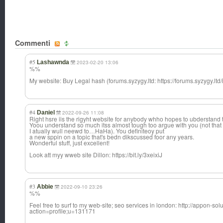
Commenti
#5
Lashawnda
2023-02-20 13:06
%%
My website: Buy Legal hash (forums.syzygy.ltd: https://forums.syzygy.lt
#4
Daniel
2022-09-26 11:08
Right hsre iis the rigyht website for anybody whho hopes to ubderstand t
Yoou understand so much itss almost tough too argue with you (not that
I atually wull neewd to…HaHa). You definiteoy put
a new sppin on a topic that's bedn dikscussed foor any years.
Wonderful stuff, just excellent!
Look att myy wweb site Dillon: https://bit.ly/3xeixiJ
#3
Abbie
2022-09-10 23:26
%%
Feel free to surf to my web-site; seo services in london: http://appon-so
action=profile;u=131171