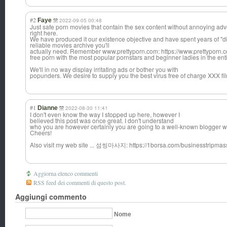
#2
Faye
2022-09-05 00:48
Just safe porn movies that contain the sex content without annoying adve
right here.
We have produced it our existence objective and have spent years of "diff
reliable movies archive you'll
actually need. Remember www.prettyporn.com: https://www.prettyporn.com
free porn with the most popular pornstars and beginner ladies in the ent
We'll in no way display irritating ads or bother you with
popunders. We desire to supply you the best virus free of charge XXX f
#1
Dianne
2022-08-30 11:41
I don't even know the way I stopped up here, however I
believed this post was once great. I don't understand
who you are however certainly you are going to a well-known blogger w
Cheers!
Also visit my web site ... 섬씽마사지: https://1borsa.com/businesstripm
Aggiorna elenco commenti
RSS feed dei commenti di questo post.
Aggiungi commento
Nome