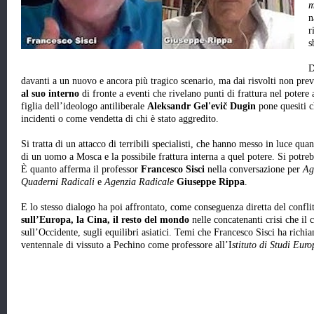
m
n
r
s
D
davanti a un nuovo e ancora più tragico scenario, ma dai risvolti non previ
al suo interno
di fronte a eventi che rivelano punti di frattura nel potere 
figlia dell’ideologo antiliberale
Aleksandr Gel'evič
Dugin
pone quesiti 
incidenti o come vendetta di chi è stato aggredito.
Si tratta di un attacco di terribili specialisti, che hanno messo in luce quan
di un uomo a Mosca e la possibile frattura interna a quel potere. Si potrebb
È quanto afferma il professor
Francesco Sisci
nella conversazione per
Ag
Quaderni Radicali
e
Agenzia Radicale
Giuseppe Rippa
.
E lo stesso dialogo ha poi affrontato, come conseguenza diretta del conflitt
sull’Europa, la Cina, il resto del mondo
nelle concatenanti crisi che il c
sull’Occidente, sugli equilibri asiatici. Temi che Francesco Sisci ha rich
ventennale di vissuto a Pechino come professore all’I
stituto di Studi Eur