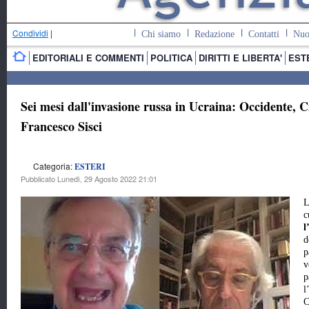
Condividi
|
Chi siamo
Redazione
Contatti
Nuo
EDITORIALI E COMMENTI
POLITICA
DIRITTI E LIBERTA'
EST
Sei mesi dall'invasione russa in Ucraina: Occidente,
Francesco Sisci
Categoria:
ESTERI
Pubblicato Lunedì, 29 Agosto 2022 21:01
L
c
l
d
p
v
p
l
C