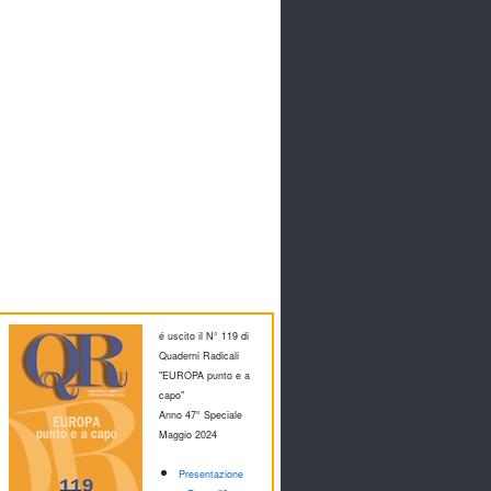
é uscito il N° 119 di
Quaderni Radicali
"EUROPA punto e a
capo"
Anno 47° Speciale
M
aggio 2024
Presentazione