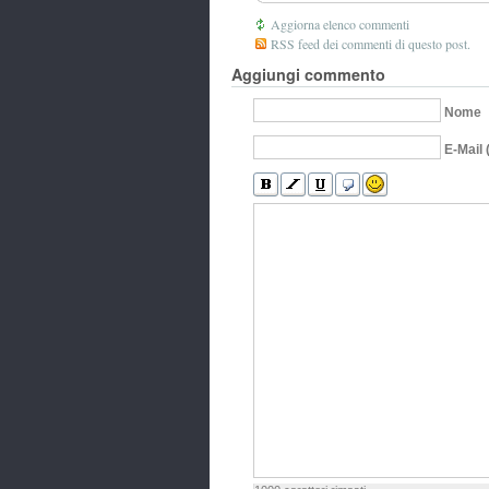
Aggiorna elenco commenti
RSS feed dei commenti di questo post.
Aggiungi commento
Nome
E-Mail 