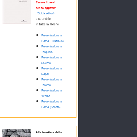
Essere liberali
senza aggettivi"
(Guida editori)
disponibile
in tutte la librerie
Presentazione a
Roma - Studio 33
Presentazione a
Tarquinia
Presentazione a
Salerno
Presentazione a
Napoli
Presentazione a
Teramo
Presentazione a
Viterbo
Presentazione a
Roma (Senato)
Alle frontiere della