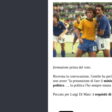
formazione
prima del voto.
Ricevuta la convocazione, Gentile ha però
non avere “la presunzione di fare il
minis
politico
...., la politica l'ho sempre tenuta
Peccato per Luigi Di Maio:
i requisiti d