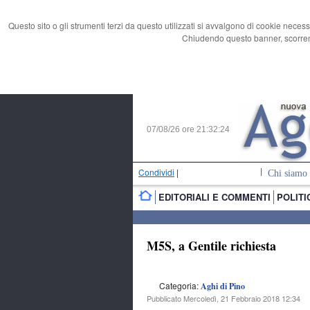
Questo sito o gli strumenti terzi da questo utilizzati si avvalgono di cookie necess
Chiudendo questo banner, scorrend
07/08/26 ore
21:32:25
Condividi
|
Chi siamo
EDITORIALI E COMMENTI
POLITI
M5S, a Gentile richiesta
Categoria:
Aghi di Pino
Pubblicato Mercoledì, 21 Febbraio 2018 12:34