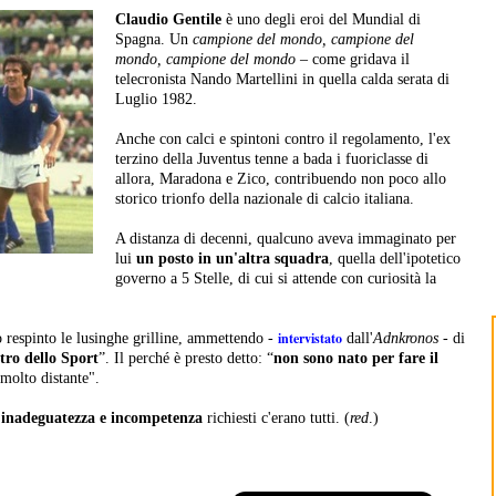
Claudio Gentile
è uno degli eroi del Mundial di
Spagna. Un
campione del mondo, campione del
mondo, campione del mondo
– come gridava il
telecronista Nando Martellini in quella calda serata di
Luglio 1982.
Anche con calci e spintoni contro il regolamento, l'ex
terzino della Juventus tenne a bada i fuoriclasse di
allora, Maradona e Zico, contribuendo non poco allo
storico trionfo della nazionale di calcio italiana.
A distanza di decenni, qualcuno aveva immaginato per
lui
un posto in un'altra squadra
, quella dell'ipotetico
governo a 5 Stelle, di cui si attende con curiosità la
intervistato
 respinto le lusinghe grilline, ammettendo -
dall'
Adnkronos
- di
tro dello Sport
”. Il perché è presto detto: “
non sono nato per fare il
 molto distante".
i inadeguatezza e incompetenza
richiesti c'erano tutti. (
red
.)