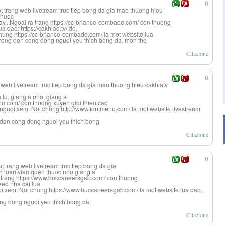
0
t trang web livetream truc tiep bong da gia mao thuong hieu
thuoc
cay...Ngoai ra trang https://cc-briance-combade.com/ con thuong
a dao: https://cakhiaq.tv/ do,
hung https://cc-briance-combade.com/ la mot website lua
rong den cong dong nguoi yeu thich bong da, mon the
Citazione
0
 web livetream truc tiep bong da gia mao thuong hieu cakhiatv
 lu, giang a pho, giang a
enu.com/ con thuong xuyen gioi thieu cac
 nguoi xem. Noi chung http://www.fontmenu.com/ la mot website livestream
 den cong dong nguoi yeu thich bong
Citazione
0
 trang web livetream truc tiep bong da gia
h luan vien quen thuoc nhu giang a
ra trang https://www.buccaneersgab.com/ con thuong
keo nha cai lua
guoi xem. Noi chung https://www.buccaneersgab.com/ la mot website lua dao,
ng dong nguoi yeu thich bong da,
Citazione