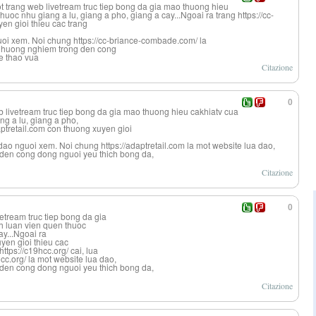
t trang web livetream truc tiep bong da gia mao thuong hieu
huoc nhu giang a lu, giang a pho, giang a cay...Ngoai ra trang https://cc-
n gioi thieu cac trang
nguoi xem. Noi chung https://cc-briance-combade.com/ la
h huong nghiem trong den cong
e thao vua
Citazione
0
eb livetream truc tiep bong da gia mao thuong hieu cakhiatv cua
ng a lu, giang a pho,
daptretail.com con thuong xuyen gioi
ua dao nguoi xem. Noi chung https://adaptretail.com la mot website lua dao,
den cong dong nguoi yeu thich bong da,
Citazione
0
vetream truc tiep bong da gia
h luan vien quen thuoc
ay...Ngoai ra
uyen gioi thieu cac
ttps://c19hcc.org/ cai, lua
cc.org/ la mot website lua dao,
den cong dong nguoi yeu thich bong da,
Citazione