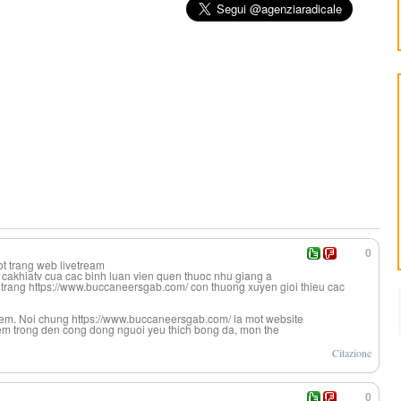
0
t trang web livetream
 cakhiatv cua cac binh luan vien quen thuoc nhu giang a
ra trang https://www.buccaneersgab.com/ con thuong xuyen gioi thieu cac
 xem. Noi chung https://www.buccaneersgab.com/ la mot website
em trong den cong dong nguoi yeu thich bong da, mon the
Citazione
0