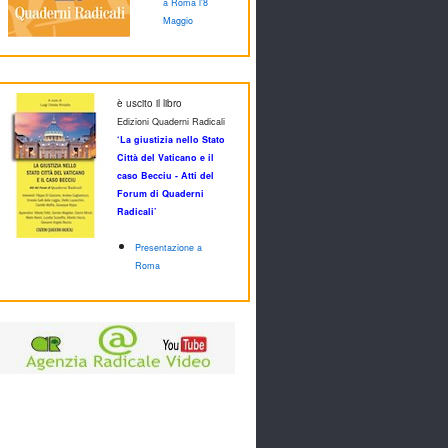
a Roma l'8
Maggio
è uscito il libro
Edizioni Quaderni Radicali
‘La giustizia nello Stato
Città del Vaticano e il
caso Becciu - Atti del
Forum di Quaderni
Radicali’
Presentazione a
Roma