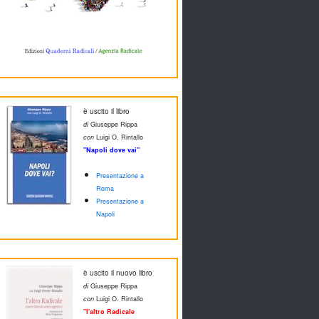
è uscito il libro
di
Giuseppe Rippa
con
Luigi O. Rintallo
"Napoli dove vai"
Presentazione a
Roma
Presentazione a
Napoli
è uscito il nuovo libro
di
Giuseppe Rippa
con
Luigi O. Rintallo
"l'altro Radicale