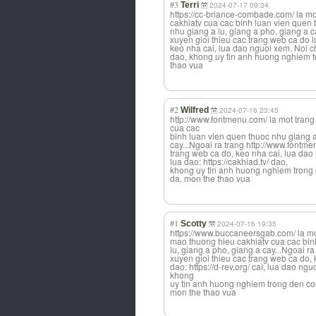
#3
Terri
2024-07-17 09:34
https://cc-briance-combade.com/ la mo
cakhiatv cua cac binh luan vien quen 
nhu giang a lu, giang a pho, giang a 
xuyen gioi thieu cac trang web ca do lu
keo nha cai, lua dao nguoi xem. Noi c
dao, khong uy tin anh huong nghiem t
thao vua
#2
Wilfred
2024-07-16 23:45
http://www.fontmenu.com/ la mot trang
cua cac
binh luan vien quen thuoc nhu giang a
cay...Ngoai ra trang http://www.fontm
trang web ca do, keo nha cai, lua dao
lua dao: https://cakhiad.tv/ dao,
khong uy tin anh huong nghiem trong
da, mon the thao vua
#1
Scotty
2024-07-16 19:35
https://www.buccaneersgab.com/ la mot
mao thuong hieu cakhiatv cua cac bin
lu, giang a pho, giang a cay...Ngoai 
xuyen gioi thieu cac trang web ca do, 
dao: https://d-rev.org/ cai, lua dao n
khong
uy tin anh huong nghiem trong den co
mon the thao vua