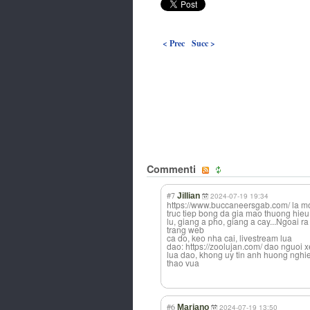
< Prec
Succ >
Commenti
#7
Jillian
2024-07-19 19:34
https://www.buccaneersgab.com/ la mo
truc tiep bong da gia mao thuong hieu
lu, giang a pho, giang a cay...Ngoai 
trang web
ca do, keo nha cai, livestream lua
dao: https://zoolujan.com/ dao nguoi
lua dao, khong uy tin anh huong nghi
thao vua
#6
Mariano
2024-07-19 13:50