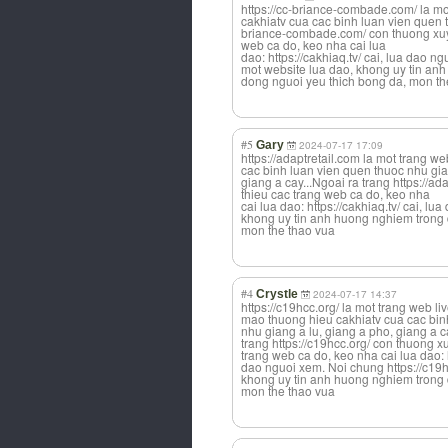
https://cc-briance-combade.com/ la mo
cakhiatv cua cac binh luan vien quen t
briance-combade.com/ con thuong xuye
web ca do, keo nha cai lua
dao: https://cakhiaq.tv/ cai, lua dao 
mot website lua dao, khong uy tin an
dong nguoi yeu thich bong da, mon th
#5
Gary
2024-07-17 17:09
https://adaptretail.com la mot trang w
cac binh luan vien quen thuoc nhu gia
giang a cay...Ngoai ra trang https://a
thieu cac trang web ca do, keo nha
cai lua dao: https://cakhiaq.tv/ cai, l
khong uy tin anh huong nghiem trong 
mon the thao vua
#4
Crystle
2024-07-17 14:37
https://c19hcc.org/ la mot trang web li
mao thuong hieu cakhiatv cua cac bin
nhu giang a lu, giang a pho, giang a c
trang https://c19hcc.org/ con thuong x
trang web ca do, keo nha cai lua dao: h
dao nguoi xem. Noi chung https://c19h
khong uy tin anh huong nghiem trong 
mon the thao vua