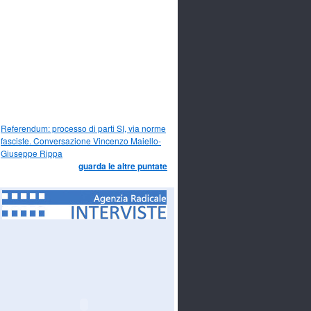
Referendum: processo di parti SI, via norme
fasciste. Conversazione Vincenzo Maiello-
Giuseppe Rippa
guarda le altre puntate