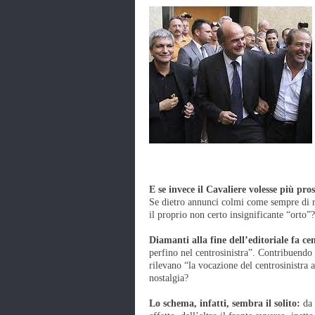
E se invece il Cavaliere volesse più pr
Se dietro annunci colmi come sempre di ret
il proprio non certo insignificante “orto”?
Diamanti alla fine dell’editoriale fa ce
perfino nel centrosinistra”. Contribuendo 
rilevano “la vocazione del centrosinistra 
nostalgia?
Lo schema, infatti, sembra il solito:
da 