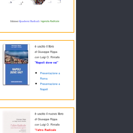
è uscito il libro
di
Giuseppe Rippa
con
Luigi O. Rintallo
"Napoli dove vai"
Presentazione a
Roma
Presentazione a
Napoli
è uscito il nuovo libro
di
Giuseppe Rippa
con
Luigi O. Rintallo
"l'altro Radicale