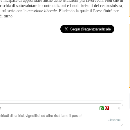
to e incapace di approfittare anche delle situazioni più favorevoli. Non che in
ischia di sottovalutare le contraddizioni e i nodi irrisolti del centrosinistra,
 sul serio con la
questione liberale
. Eludendo la quale il Paese finirà per
di turno.
3
0
iriadi di satirici, vignettisti ed altro rischiano il posto!
Citazione