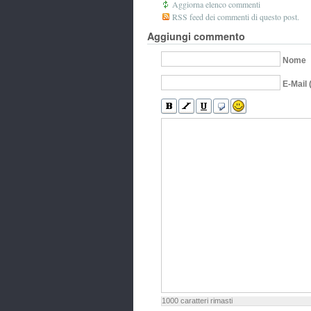
Aggiorna elenco commenti
RSS feed dei commenti di questo post.
Aggiungi commento
Nome
E-Mail 
1000
caratteri rimasti