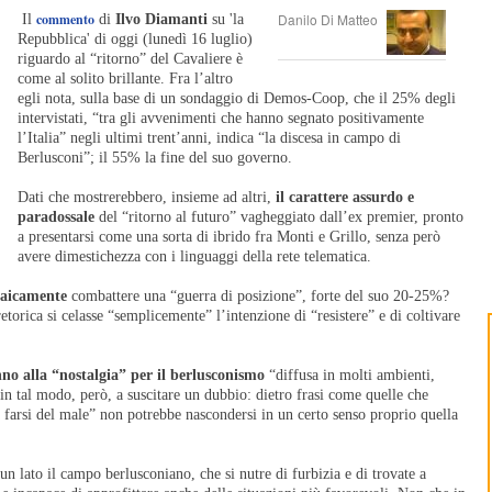
commento
Danilo Di Matteo
Il
di
Ilvo Diamanti
su 'la
Repubblica' di oggi (lunedì 16 luglio)
riguardo al “ritorno” del Cavaliere è
come al solito brillante. Fra l’altro
egli nota, sulla base di un sondaggio di Demos-Coop, che il 25% degli
intervistati, “tra gli avvenimenti che hanno segnato positivamente
l’Italia” negli ultimi trent’anni, indica “la discesa in campo di
Berlusconi”; il 55% la fine del suo governo.
Dati che mostrerebbero, insieme ad altri,
il carattere assurdo e
paradossale
del “ritorno al futuro” vagheggiato dall’ex premier, pronto
a presentarsi come una sorta di ibrido fra Monti e Grillo, senza però
avere dimestichezza con i linguaggi della rete telematica.
osaicamente
combattere una “guerra di posizione”, forte del suo 20-25%?
orica si celasse “semplicemente” l’intenzione di “resistere” e di coltivare
nno alla “nostalgia” per il berlusconismo
“diffusa in molti ambienti,
in tal modo, però, a suscitare un dubbio: dietro frasi come quelle che
a farsi del male” non potrebbe nascondersi in un certo senso proprio quella
un lato il campo berlusconiano, che si nutre di furbizia e di trovate a