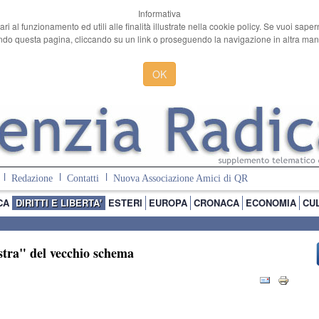
Informativa
ari al funzionamento ed utili alle finalità illustrate nella cookie policy. Se vuoi sape
o questa pagina, cliccando su un link o proseguendo la navigazione in altra manie
OK
Redazione
Contatti
Nuova Associazione Amici di QR
CA
DIRITTI E LIBERTA'
ESTERI
EUROPA
CRONACA
ECONOMIA
CU
istra" del vecchio schema