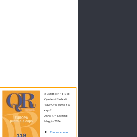
é uscito il N° 119 di
Quaderni Radicali
"EUROPA punto e a
capo"
Anno 47° Speciale
M
aggio 2024
Presentazione