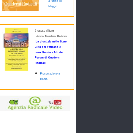
a Roma l'8
Maggio
è uscito il libro
Edizioni Quaderni Radicali
‘La giustizia nello Stato
Città del Vaticano e il
caso Becciu - Atti del
Forum di Quaderni
Radicali’
Presentazione a
Roma