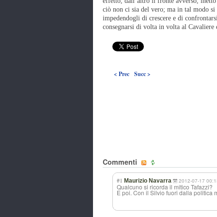
effetto, dall’altro il fronte avverso, inet
ciò non ci sia del vero; ma in tal modo si r
impedendogli di crescere e di confrontarsi
consegnarsi di volta in volta al Cavaliere 
< Prec
Succ >
Commenti
#1
Maurizio Navarra
2012-07-17 00:1
Qualcuno si ricorda il mitico Tafazzi?
E poi. Con il Silvio fuori dalla politica m