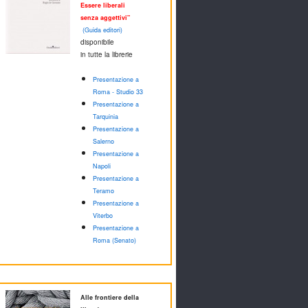
Essere liberali
senza aggettivi"
(Guida editori)
disponibile
in tutte la librerie
Presentazione a
Roma - Studio 33
Presentazione a
Tarquinia
Presentazione a
Salerno
Presentazione a
Napoli
Presentazione a
Teramo
Presentazione a
Viterbo
Presentazione a
Roma (Senato)
Alle frontiere della