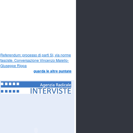
Referendum: processo di parti SI, via norme
fasciste. Conversazione Vincenzo Maiello-
Giuseppe Rippa
guarda le altre puntate