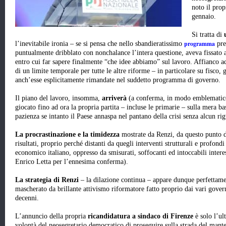
noto il prop
gennaio.
Si tratta di
programma
l’inevitabile ironia – se si pensa che nello sbandieratissimo
pre
puntualmente dribblato con nonchalance l’intera questione, aveva fissato
entro cui far sapere finalmente “che idee abbiamo” sul lavoro. Affianco ad 
di un limite temporale per tutte le altre riforme – in particolare su fisco,
anch’esse esplicitamente rimandate nel suddetto programma di governo.
Il piano del lavoro, insomma,
arriverà
(a conferma, in modo emblematico,
giocato fino ad ora la propria partita – incluse le primarie – sulla mera b
pazienza se intanto il Paese annaspa nel pantano della crisi senza alcun rig
La procrastinazione e la timidezza
mostrate da Renzi, da questo punto d
risultati, proprio perché distanti da quegli interventi strutturali e profond
economico italiano, oppresso da smisurati, soffocanti ed intoccabili intere
Enrico Letta per l’ennesima conferma).
La strategia di Renzi
– la dilazione continua – appare dunque perfettam
mascherato da brillante attivismo riformatore fatto proprio dai vari govern
decenni.
L’annuncio della propria
ricandidatura a sindaco di Firenze
è solo l’ul
volontà del neosegretario democratico di proseguire sulla strada del mante