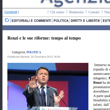
Condividi
|
Chi siamo
Redazione
Contatti
Nuo
EDITORIALI E COMMENTI
POLITICA
DIRITTI E LIBERTA'
EST
Renzi e le sue riforme: tempo al tempo
Categoria:
POLITICA
Pubblicato Martedì, 24 Dicembre 2013 18:08
Immerso nel
tripudio di 
ammiccame
telegenici,
Renzi
ha dec
presentazion
dovrebbero r
A parte qua
flessibilità
infatti, dal
neosegretar