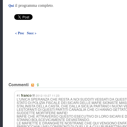
Qui
il programma completo.
< Prec
Succ >
Commenti
#1
franco
2012-10-27 11:23
L'UNICA SPERANZA CHE RESTA A NOI SUDDITI VESSATI DA QUE
STATO DI POLIZIA FISCALE DEI SICARI DELLE MAFIE SIONISTE M
STALINISTA DELLA CASTA, CHE DALLA SICILIA PARTANO I NUOVI VESP
LESTOFANTI DI QUESTI PARTITI CANAGLIA CHE CI HANNO GETTA
SUDDETTE MORTIFERE MAFIE!
MAFIE CHE ATTRAVERSO QUESTO ESECUTIVO DI LORO SICARI E DE
STANNO BOLSCEVICAMENTE DEVASTANDO.
LE MAFIETTE E DRANGHETE NOSTRANE CHE QUI VENGONO ENFATI
PARROCCHIALI NEI CONFRONTI DI QUELLE A CUI I BURARTTINI-PI