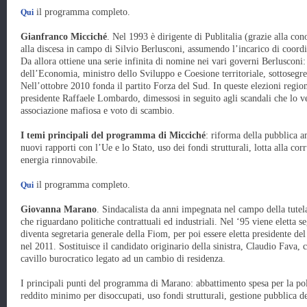
Qui
il programma completo.
Gianfranco Micciché
. Nel 1993 è dirigente di Publitalia (grazie alla co
alla discesa in campo di Silvio Berlusconi, assumendo l’incarico di coordin
Da allora ottiene una serie infinita di nomine nei vari governi Berlusconi:
dell’Economia, ministro dello Sviluppo e Coesione territoriale, sottosegre
Nell’ottobre 2010 fonda il partito Forza del Sud. In queste elezioni region
presidente Raffaele Lombardo, dimessosi in seguito agli scandali che lo 
associazione mafiosa e voto di scambio.
I temi principali del programma di Micciché
: riforma della pubblica am
nuovi rapporti con l’Ue e lo Stato, uso dei fondi strutturali, lotta alla cor
energia rinnovabile.
Qui
il programma completo.
Giovanna Marano
. Sindacalista da anni impegnata nel campo della tutela 
che riguardano politiche contrattuali ed industriali. Nel ‘95 viene eletta s
diventa segretaria generale della Fiom, per poi essere eletta presidente d
nel 2011. Sostituisce il candidato originario della sinistra, Claudio Fava, co
cavillo burocratico legato ad un cambio di residenza.
I principali punti del programma di Marano: abbattimento spesa per la po
reddito minimo per disoccupati, uso fondi strutturali, gestione pubblica del