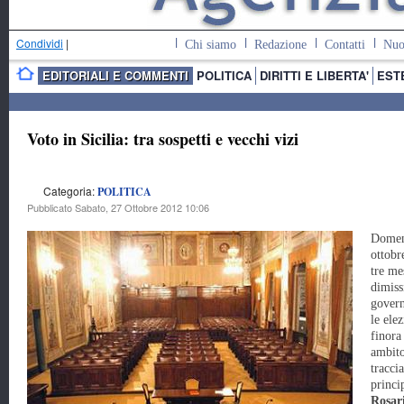
Condividi
|
Chi siamo
Redazione
Contatti
Nuo
EDITORIALI E COMMENTI
POLITICA
DIRITTI E LIBERTA'
EST
Voto in Sicilia: tra sospetti e vecchi vizi
Categoria:
POLITICA
Pubblicato Sabato, 27 Ottobre 2012 10:06
Domen
ottobr
tre me
dimiss
govern
le ele
finora
ambito
tracci
princi
Rosar