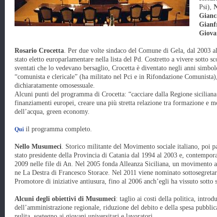
Psi),
N
Gianc
Gianf
Giova
Rosario Crocetta
. Per due volte sindaco del Comune di Gela, dal 2003 al
stato eletto europarlamentare nella lista del Pd. Costretto a vivere sotto sco
sventati che lo vedevano bersaglio, Crocetta è diventato negli anni simbolo
“comunista e clericale” (ha militato nel Pci e in Rifondazione Comunista),
dichiaratamente omosessuale.
Alcuni punti del programma di Crocetta: “cacciare dalla Regione siciliana l
finanziamenti europei, creare una più stretta relazione tra formazione e 
dell’acqua, green economy.
Qui
il programma completo.
Nello Musumeci
. Storico militante del Movimento sociale italiano, poi 
stato presidente della Provincia di Catania dal 1994 al 2003 e, contempo
2009 nelle file di An. Nel 2005 fonda Alleanza Siciliana, un movimento 
ne La Destra di Francesco Storace. Nel 2011 viene nominato sottosegretar
Promotore di iniziative antiusura, fino al 2006 anch’egli ha vissuto sotto s
Alcuni degli obiettivi di Musumeci
: taglio ai costi della politica, intr
dell’amministrazione regionale, riduzione del debito e della spesa pubblic
pulita, sostegno ai giovani universitari e lavoratori.