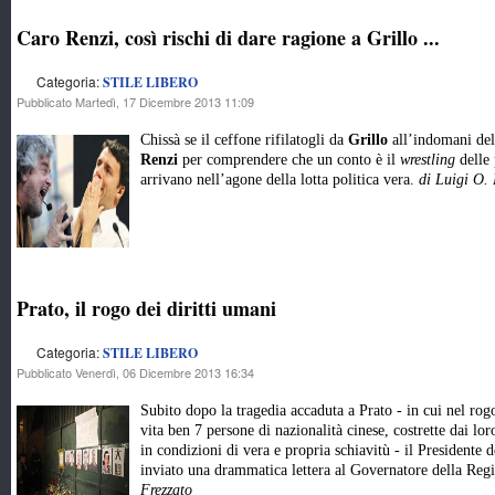
Caro Renzi, così rischi di dare ragione a Grillo ...
Categoria:
STILE LIBERO
Pubblicato Martedì, 17 Dicembre 2013 11:09
Chissà se il ceffone rifilatogli da
Grillo
all’indomani del
Renzi
per comprendere che un conto è il
wrestling
delle 
arrivano nell’agone della lotta politica vera.
di Luigi O. 
Prato, il rogo dei diritti umani
Categoria:
STILE LIBERO
Pubblicato Venerdì, 06 Dicembre 2013 16:34
Subito dopo la tragedia accaduta a Prato - in cui nel rog
vita ben 7 persone di nazionalità cinese, costrette dai lo
in condizioni di vera e propria schiavitù - il Presidente
inviato una drammatica lettera al Governatore della Reg
Frezzato