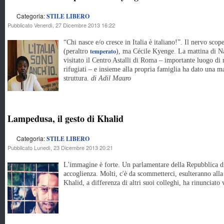
Categoria:
STILE LIBERO
Pubblicato Venerdì, 27 Dicembre 2013 16:22
“Chi nasce e/o cresce in Italia è italiano!”. Il nervo sco
temperato
(peraltro
), ma Cécile Kyenge. La mattina di Nat
visitato il Centro Astalli di Roma – importante luogo di r
rifugiati – e insieme alla propria famiglia ha dato una m
struttura.
di Adil Mauro
Lampedusa, il gesto di Khalid
Categoria:
STILE LIBERO
Pubblicato Lunedì, 23 Dicembre 2013 20:21
L'immagine è forte. Un parlamentare della Repubblica di
accoglienza. Molti, c'è da scommetterci, esulteranno alla
Khalid, a differenza di altri suoi colleghi, ha rinunciato