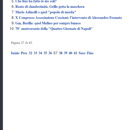
Che fine ha fatto lo ius soli?
Reato di clandestinità, Grillo getta la maschera
Mario Adinolfi e quel "popolo di merda"
X Congresso Associazione Coscioni: l’intervento di Alessandro Frezzato
Gay, Barilla: quel Mulino per sempre bianco
70° anniversario della "Quattro Giornate di Napoli"
Pagina 37 di 45
37
Inizio
Prec
32
33
34
35
36
38
39
40
41
Succ
Fine