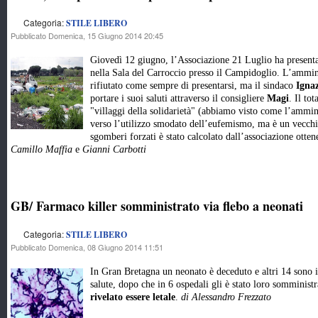
Categoria:
STILE LIBERO
Pubblicato Domenica, 15 Giugno 2014 20:45
Giovedì 12 giugno, l’Associazione 21 Luglio ha presenta
nella Sala del Carroccio presso il Campidoglio. L’ammini
rifiutato come sempre di presentarsi, ma il sindaco
Igna
portare i suoi saluti attraverso il consigliere
Magi
. Il to
"villaggi della solidarietà" (abbiamo visto come l’ammini
verso l’utilizzo smodato dell’eufemismo, ma è un vecchio 
sgomberi forzati è stato calcolato dall’associazione otte
Camillo Maffia
e
Gianni Carbotti
GB/ Farmaco killer somministrato via flebo a neonati
Categoria:
STILE LIBERO
Pubblicato Domenica, 08 Giugno 2014 11:51
In Gran Bretagna un neonato è deceduto e altri 14 sono i
salute, dopo che in 6 ospedali gli è stato loro somministr
rivelato essere letale
.
di Alessandro Frezzato