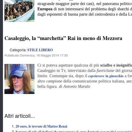
stragrande maggior parte dei casi), nel panorama politic
Europea
di non interessarsi del problema degli sbarchi 
dagli esponenti di buona parte del centrodestra e della
Casaleggio, la “marchetta” Rai in meno di Mezzora
Categoria:
STILE LIBERO
Pubblicato Domenica, 18 Maggio 2014 17:30
Ci si poteva aspettare qualcosa di più
scialbo e insignifi
Casaleggio in Tv, intervistato dalla
fuoriclasse
del giorna
capolavoro
in ginocchio
limite. Comunque sia, dopo il
a fa
altro
campione
della comunicazione politica italiana, an
bella figura.
di Antonio Marulo
Altri articoli...
20 euro, le trovate di Matteo Renzi
Sempre di più gli italiani che trascurano le cure dentarie per motivi economici