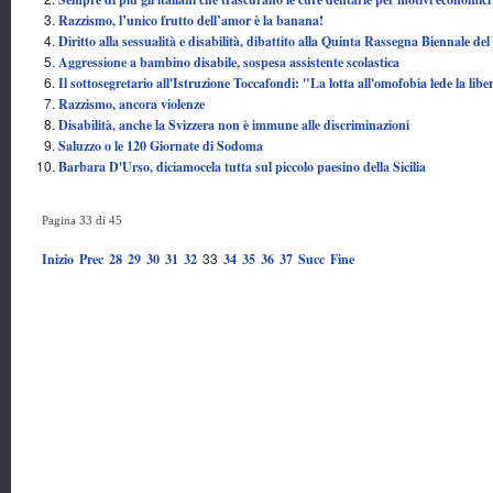
Razzismo, l’unico frutto dell’amor è la banana!
Diritto alla sessualità e disabilità, dibattito alla Quinta Rassegna Biennale d
Aggressione a bambino disabile, sospesa assistente scolastica
Il sottosegretario all'Istruzione Toccafondi: "La lotta all'omofobia lede la libe
Razzismo, ancora violenze
Disabilità, anche la Svizzera non è immune alle discriminazioni
Saluzzo o le 120 Giornate di Sodoma
Barbara D'Urso, diciamocela tutta sul piccolo paesino della Sicilia
Pagina 33 di 45
33
Inizio
Prec
28
29
30
31
32
34
35
36
37
Succ
Fine