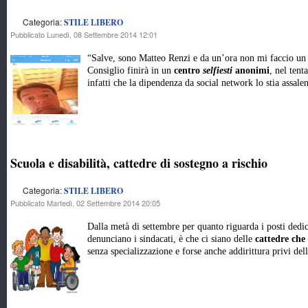
Categoria:
STILE LIBERO
Pubblicato Lunedì, 08 Settembre 2014 12:01
“Salve, sono Matteo Renzi e da un’ora non mi faccio un S
Consiglio finirà in un
centro
selfiesti
anonimi
, nel tent
infatti che la dipendenza da social network lo stia assal
Scuola e disabilità, cattedre di sostegno a rischio
Categoria:
STILE LIBERO
Pubblicato Martedì, 02 Settembre 2014 20:05
Dalla metà di settembre per quanto riguarda i posti dedica
denunciano i sindacati, è che ci siano delle
cattedre che
senza specializzazione e forse anche addirittura privi del