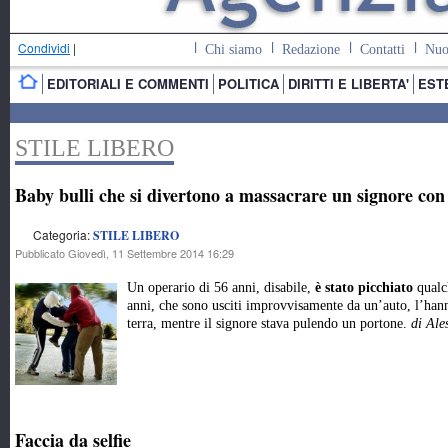
Condividi
|
Chi siamo
Redazione
Contatti
Nuo
EDITORIALI E COMMENTI
POLITICA
DIRITTI E LIBERTA'
EST
STILE LIBERO
Baby bulli che si divertono a massacrare un signore con 
Categoria:
STILE LIBERO
Pubblicato Giovedì, 11 Settembre 2014 16:29
Un operario di 56 anni, disabile,
è stato picchiato
qualc
anni, che sono usciti improvvisamente da un’auto, l’hann
terra, mentre il signore stava pulendo un portone.
di Ale
Faccia da selfie