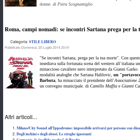
donne.
di Piera Scognamiglio
Roma, campi nomadi: se incontri Sartana prega per la 
Categoria:
STILE LIBERO
Pubblicato Domenica, 20 Luglio 2014 20:41
"Se incontri Sartana, prega per la tua morte". Con quest
insediava sulla fortunata scena del western all’italiana 
minaccioso cavaliere nero interpretato da Gianni Garko.
modalità analoghe che Sartana Halilovic,
un "portavoc
Barbuta
, ha minacciato il presidente dell’
Associazione 
un convegno municipale. di
Camillo Maffia
e
Gianni Ca
Altri articoli...
Milano/City Sound all’Ippodromo: impossibile arrivarci per persone con disa
Degli inchini e degli abusi. Le streghe ignoranti
Germania, la “pallida madre” di Brecht