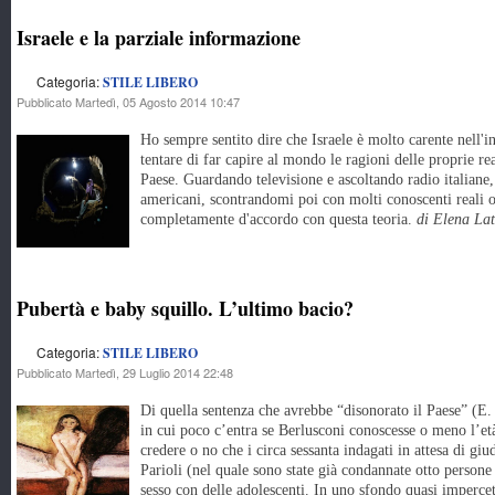
Israele e la parziale informazione
Categoria:
STILE LIBERO
Pubblicato Martedì, 05 Agosto 2014 10:47
Ho sempre sentito dire che Israele è molto carente nell'
tentare di far capire al mondo le ragioni delle proprie re
Paese. Guardando televisione e ascoltando radio italiane,
americani, scontrandomi poi con molti conoscenti reali o 
completamente d'accordo con questa teoria.
di Elena Lat
Pubertà e baby squillo. L’ultimo bacio?
Categoria:
STILE LIBERO
Pubblicato Martedì, 29 Luglio 2014 22:48
Di quella sentenza che avrebbe “disonorato il Paese” (E. 
in cui poco c’entra se Berlusconi conoscesse o meno l’età
credere o no che i circa sessanta indagati in attesa di giu
Parioli (nel quale sono state già condannate otto persone
sesso con delle adolescenti. In uno sfondo quasi impercetti