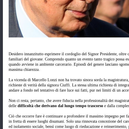
Desidero innanzitutto esprimere il cordoglio del Signor Presidente, oltre 
familiari del giovane. Comprendo quanto un evento tanto tragico possa esse
quando avviene in ambiente carcerario. Episodi del genere lasciano sgomenti
massima chiarezza.
La vicenda di Marcello Lonzi non ha trovato sinora sorda la magistratura, c
richieste di verità della signora Ciuffi. La stessa ultima richiesta di integ
andare a fondo nel tentativo di fare luce sui fatti, pur nei limiti di un ac
Non ci resta, pertanto, che avere fiducia nella professionalità dei magistrat
delle
difficoltà che derivano dal lungo tempo trascorso
e dalla complessi
Ciò che occorre fare è continuare a profondere il massimo impegno per far si
in fretta di essere luoghi disumani. Solo una rinnovata concezione del ca
ed isolamento sociale, bensì come luogo di rieducazione e reinserimento, 