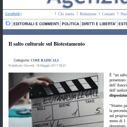
Condividi
|
Chi siamo
Redazione
Contatti
Nuo
EDITORIALI E COMMENTI
POLITICA
DIRITTI E LIBERTA'
EST
Il salto culturale sul Biotestamento
Categoria:
COSE RADICALI
Pubblicato Giovedì, 18 Maggio 2017 09:21
È “un salt
presentato
dell’
Assoc
dell’audizi
disposizio
“Stiamo pa
la percentu
sul propri
meno di 1 s
depositato