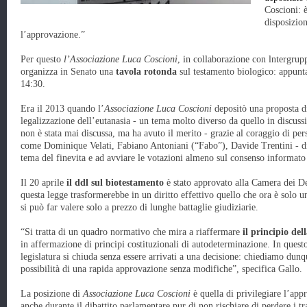
Coscioni: è
disposizio
l’approvazione.”
Per questo
l’Associazione Luca Coscioni
, in collaborazione con lntergrup
organizza in Senato una
tavola rotonda
sul testamento biologico: appunt
14:30.
Era il 2013 quando l’
Associazione Luca Coscioni
depositò una proposta di
legalizzazione dell’eutanasia - un tema molto diverso da quello in discuss
non è stata mai discussa, ma ha avuto il merito - grazie al coraggio di pe
come Dominique Velati, Fabiano Antoniani (“Fabo”), Davide Trentini - di s
tema del finevita e ad avviare le votazioni almeno sul consenso informato 
Il 20 aprile
il ddl sul biotestamento
è stato approvato alla Camera dei De
questa legge trasformerebbe in un diritto effettivo quello che ora è solo un
si può far valere solo a prezzo di lunghe battaglie giudiziarie.
“Si tratta di un quadro normativo che mira a riaffermare
il principio del
in affermazione di principi costituzionali di autodeterminazione. In questo
legislatura si chiuda senza essere arrivati a una decisione: chiediamo dunq
possibilità di una rapida approvazione senza modifiche”, specifica Gallo.
La posizione di
Associazione Luca Coscioni
è quella di privilegiare l’app
anche durante il dibattito parlamentare pur di non rischiare di perdere i 