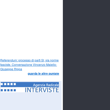
Referendum: processo di parti SI, via norme
fasciste. Conversazione Vincenzo Maiello-
Giuseppe Rippa
guarda le altre puntate