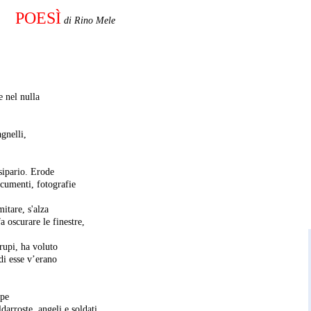
POESÌ
di Rino Mele
e nel nulla
agnelli,
sipario. Erode
ocumenti, fotografie
itare, s'alza
fa oscurare le finestre,
irupi, ha voluto
di esse v’erano
epe
darroste, angeli e soldati