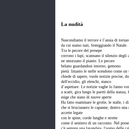
La nudità
Nascondiamo il terrore e l’ansia di tornar
da cui siamo nati, festeggiando il Natale.
Tra le pecore del presepe
corrono i lupi, scannano il silenzio degli 
ne smorzano il pianto. Le pecore
belano guardandosi intorno, gemono
pietà. Intanto le stelle scendono come un 
chiede di sapere, vuole notizie precise, d
dell'eccidio, gli elenchi, stanco
d’aspettare. Le notizie vaghe lo fanno vom
a scatti, gira lungo le pareti della stanza, 
esige che siano di nuove aperte.
Ha fatto esaminare le grotte, le stalle, i d
che si bruciassero le capanne, dentro una 
accette legate
con le spine, corde lunghe e strette
come il sentiero di un racconto. Nel pres
c'è sempre una lavandaia, l'uomo delle cal