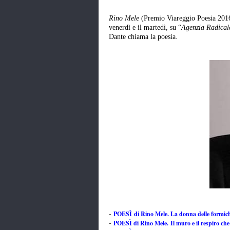
Rino Mele
(Premio Viareggio Poesia 2016,
venerdì e il martedì, su “
Agenzia Radical
Dante chiama la poesia.
POESÌ di Rino Mele. La donna delle formic
-
POESÌ di Rino Mele. Il muro e il respiro ch
-