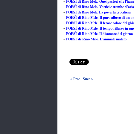
POESÌ di Rino Mele. Quei pastori che l'hanno
-
POESÌ di Rino Mele. Vortici e trombe d’aria,
-
POESÌ di Rino Mele. La povertà crocifissa
-
POESÌ di Rino Mele. Il puro albero di un or
-
POESÌ di Rino Mele. Il feroce colore del ghi
-
POESÌ di Rino Mele.
Il tempo riflesso in un
-
POESÌ di Rino Mele. Il disamore del giorno
-
POESÌ di Rino Mele. L'animale malato
-
< Prec
Succ >