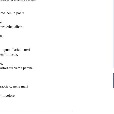
trame. Su un ponte
pe
enza erbe, alberi,
le.
ompono l'aria i corvi
a, in fretta,
no.
astori sul verde perché
tracciato, nelle mani
, il colore
_________________________________________