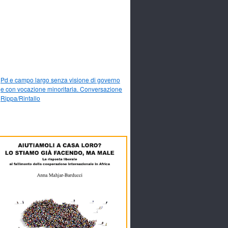
Pd e campo largo senza visione di governo
e con vocazione minoritaria. Conversazione
Rippa/Rintallo