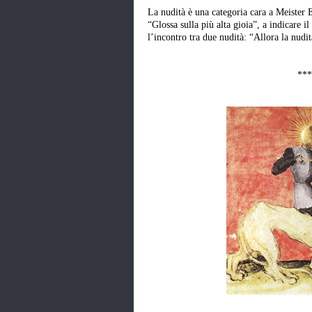
La nudità è una categoria cara a Meister 
“Glossa sulla più alta gioia”, a indicare i
l’incontro tra due nudità: “Allora la nudit
***