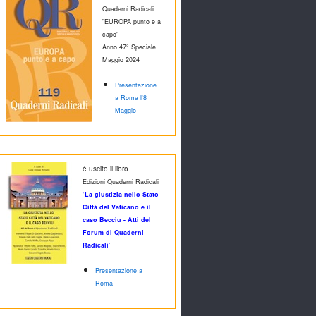
Quaderni Radicali
"EUROPA punto e a
capo"
Anno 47° Speciale
M
aggio 2024
Presentazione
a Roma l'8
Maggio
è uscito il libro
Edizioni Quaderni Radicali
‘La giustizia nello Stato
Città del Vaticano e il
caso Becciu - Atti del
Forum di Quaderni
Radicali’
Presentazione a
Roma