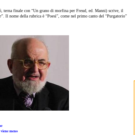
 terna finale con “Un grano di morfina per Freud, ed. Manni) scrive, il
e
”. Il nome della rubrica è “Poesì”, come nel primo canto del “Purgatorio”
he
e viene meno