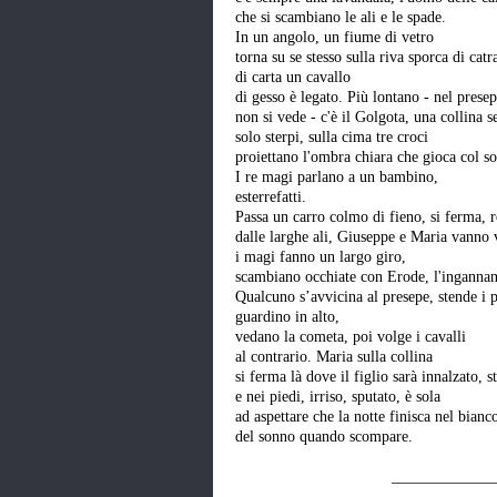
che si scambiano le ali e le spade.
In un angolo, un fiume di vetro
torna su se stesso sulla riva sporca di ca
di carta un cavallo
di gesso è legato. Più lontano - nel prese
non si vede - c'è il Golgota, una collina s
solo sterpi, sulla cima tre croci
proiettano l'ombra chiara che gioca col so
I re magi parlano a un bambino,
esterrefatti.
Passa un carro colmo di fieno, si ferma, r
dalle larghe ali, Giuseppe e Maria vanno vi
i magi fanno un largo giro,
scambiano occhiate con Erode, l'inganna
Qualcuno s’avvicina al presepe, stende i p
guardino in alto,
vedano la cometa, poi volge i cavalli
al contrario. Maria sulla collina
si ferma là dove il figlio sarà innalzato, s
e nei piedi, irriso, sputato, è sola
ad aspettare che la notte finisca nel bianco
del sonno quando scompare.
_____________