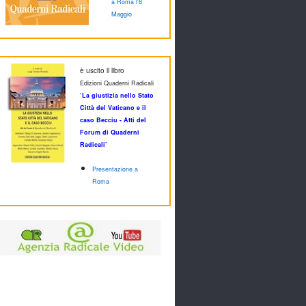
a Roma l'8
Maggio
è uscito il libro
Edizioni Quaderni Radicali
‘La giustizia nello Stato
Città del Vaticano e il
caso Becciu - Atti del
Forum di Quaderni
Radicali’
Presentazione a
Roma