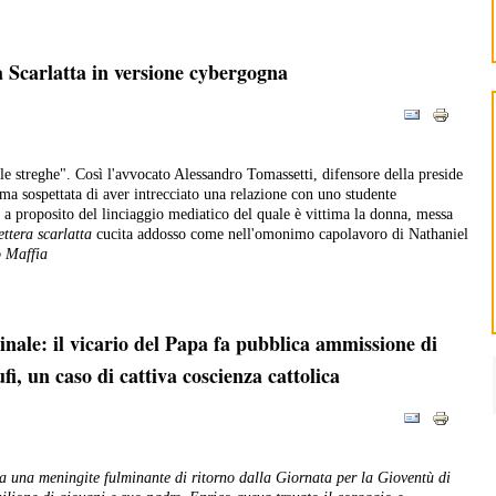
ra Scarlatta in versione cybergogna
lle streghe". Così l'avvocato Alessandro Tomassetti, difensore della preside
a sospettata di aver intrecciato una relazione con uno studente
o a proposito del linciaggio mediatico del quale è vittima la donna, messa
ettera scarlatta
cucita addosso come nell'omonimo capolavoro di Nathaniel
o Maffia
rdinale: il vicario del Papa fa pubblica ammissione di
fi, un caso di cattiva coscienza cattolica
a una meningite fulminante di ritorno dalla Giornata per la Gioventù di