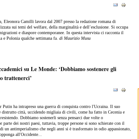
ta, Eleonora Camilli lavora dal 2007 presso la redazione romana di
izzata sui temi del welfare, della marginalità e dell’esclusione. Si occupa
, migrazioni e diaspore contemporanee. In questa intervista ci racconta il
a e Polonia qualche settimana fa.
di Maurizio Musu
 accademici su Le Monde: ‘Dobbiamo sostenere gli
o trattenerci’
 Putin ha intrapreso una guerra di conquista contro l'Ucraina. Il suo
distrutto città, uccidendo migliaia di civili, come ha fatto in Cecenia e
o resistendo. Dobbiamo sostenerli senza pensarci due volte o
r parte dei nostri paesi, tuttavia, troppe persone si sono schierate con il
 di un antimperialismo che negli anni si è trasformato in odio appassionato,
opponga all'Occidente...