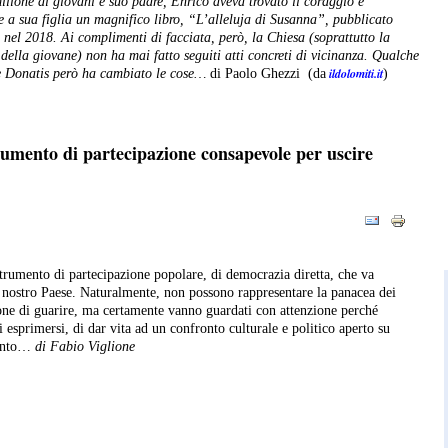
lione di giovani e suo padre, Enrico aveva trovato il coraggio e
re a sua figlia un magnifico libro, “L’alleluja di Susanna”, pubblicato
 nel 2018. Ai complimenti di facciata, però, la Chiesa (soprattutto la
 della giovane) non ha mai fatto seguiti atti concreti di vicinanza. Qualche
ildolomiti.it
De Donatis però ha cambiato le cose…
di Paolo Ghezzi (da
)
rumento di partecipazione consapevole per uscire
rumento di partecipazione popolare, di democrazia diretta, che va
l nostro Paese. Naturalmente, non possono rappresentare la panacea dei
pone di guarire, ma certamente vanno guardati con attenzione perché
i esprimersi, di dar vita ad un confronto culturale e politico aperto su
mento…
di Fabio Viglione