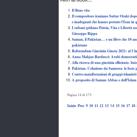
Il Bene vita
Il compositore iraniano Sattar Oraki dopo 
e inadeguati che hanno portato l'Iran in 
I cubani gridano Patria, Vita e Libertà n
Giuseppe Rippa
Saman, il Pakistan… e un libro che 10 ann
pakistane
Referendum Giustizia Giusta 2021: al 5 l
Anna Mahjar-Barducci: Arabi democratici e 
Alla ricerca di una giustizia efficiente. Int
Pakistan. Colazione da Sameera: le fest
Contro-manifestazioni di gruppi islamisti
A proposito di Saman Abbas e dell'Islam
Pagina 14 di 173
14
Inizio
Prec
9
10
11
12
13
15
16
17
18