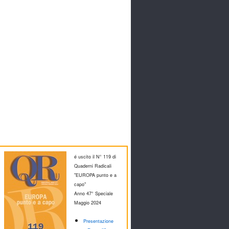
é uscito il N° 119 di
Quaderni Radicali
"EUROPA punto e a
capo"
Anno 47° Speciale
M
aggio 2024
Presentazione