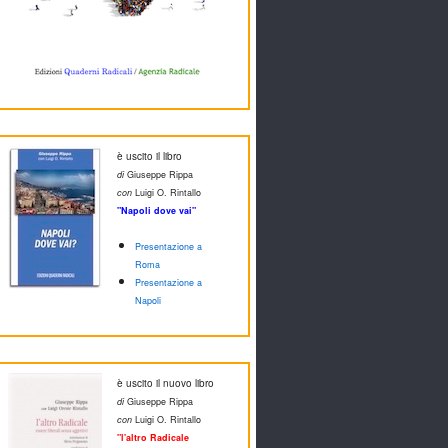
è uscito il libro
di
Giuseppe Rippa
con
Luigi O. Rintallo
"Napoli dove vai"
Presentazione a
Roma
Presentazione a
Napoli
è uscito il nuovo libro
di
Giuseppe Rippa
con
Luigi O. Rintallo
"l'altro Radicale