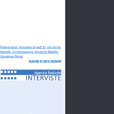
Referendum: processo di parti SI, via norme
fasciste. Conversazione Vincenzo Maiello-
Giuseppe Rippa
guarda le altre puntate