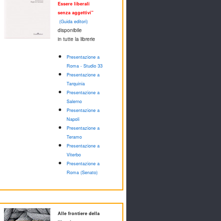
Essere liberali
senza aggettivi"
(Guida editori)
disponibile
in tutte la librerie
Presentazione a
Roma - Studio 33
Presentazione a
Tarquinia
Presentazione a
Salerno
Presentazione a
Napoli
Presentazione a
Teramo
Presentazione a
Viterbo
Presentazione a
Roma (Senato)
Alle frontiere della