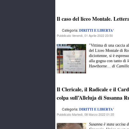
Il caso del liceo Montale. Lette
Categoria:
DIRITTI E LIBERTA'
Pubblicato Venerdì, 01 Aprile 2022 23:50
"Vittima di una caccia a
del Liceo Montale di Rom
diciottenne, si è espress
alla gogna con tanto di
l
Hawthorne…
di Camill
Il Clericale, il Radicale e il Ca
colpa sull’Alleluja di Susanna Ru
Categoria:
DIRITTI E LIBERTA'
Pubblicato Martedì, 08 Marzo 2022 01:35
Susanna è stata uccisa d