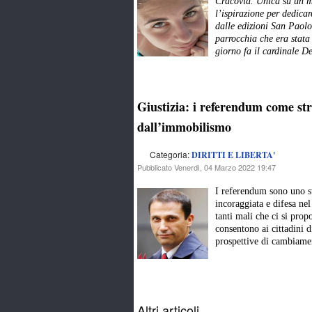
Cracovia. Unica su un mi
l’ispirazione per dedica
dalle edizioni San Paolo
parrocchia che era stata
giorno fa il cardinale 
Giustizia: i referendum come st
dall’immobilismo
Categoria:
DIRITTI E LIBERTA'
Pubblicato Venerdì, 04 Marzo 2022 19:47
I referendum sono uno st
incoraggiata e difesa ne
tanti mali che ci si pro
consentono ai cittadini d
prospettive di cambia
Altri articoli...