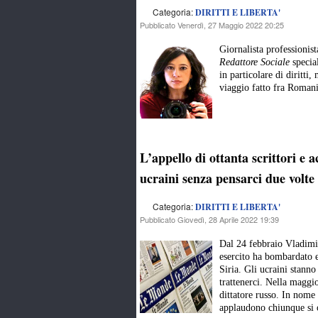
Categoria:
DIRITTI E LIBERTA'
Pubblicato Venerdì, 27 Maggio 2022 20:25
Giornalista professionis
Redattore Sociale
special
in particolare di diritti
viaggio fatto fra Romani
L’appello di ottanta scrittori e
ucraini senza pensarci due volte 
Categoria:
DIRITTI E LIBERTA'
Pubblicato Giovedì, 28 Aprile 2022 19:39
Dal 24 febbraio Vladimir
esercito ha bombardato e 
Siria. Gli ucraini stann
trattenerci. Nella maggio
dittatore russo. In nome
applaudono chiunque si 