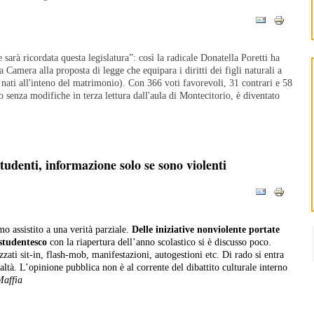
e sarà ricordata questa legislatura”: così la radicale Donatella Poretti ha
la Camera alla proposta di legge che equipara i diritti dei figli naturali a
è nati all'inteno del matrimonio). Con 366 voti favorevoli, 31 contrari e 58
o senza modifiche in terza lettura dall'aula di Montecitorio, è diventato
tudenti, informazione solo se sono violenti
 assistito a una verità parziale.
Delle iniziative nonviolente portate
studentesco
con la riapertura dell’anno scolastico si è discusso poco.
zati sit-in, flash-mob, manifestazioni, autogestioni etc. Di rado si entra
ealtà. L’opinione pubblica non è al corrente del dibattito culturale interno
Maffia