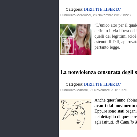
Categoria:
DIRITTI E LIBERTA'
Pubblicato Mercoledì, 28 Novembre 2012 15:28
“L'unico atto per il qual
definito il via libera del
quelli dei legittimi (cio
astenuti il Ddl, approvat
pertanto legge.
La nonviolenza censurata degli s
Categoria:
DIRITTI E LIBERTA'
Pubblicato Martedì, 27 Novembre 2012 19:50
Anche quest’anno abbiamo
avanti dal movimento 
Eppure sono stati organiz
nel dettaglio di queste r
agli istituti.
di Camillo 