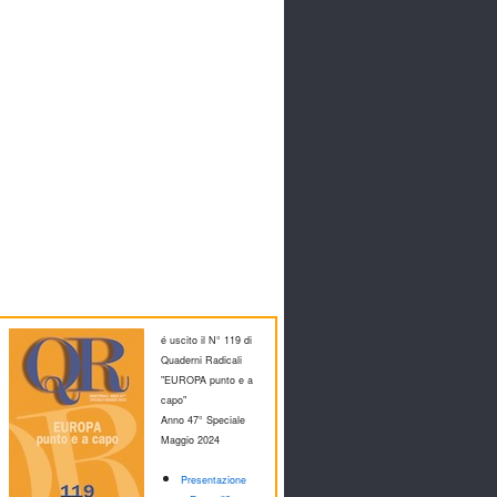
é uscito il N° 119 di
Quaderni Radicali
"EUROPA punto e a
capo"
Anno 47° Speciale
M
aggio 2024
Presentazione