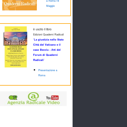
a Roma l'8
Maggio
è uscito il libro
Edizioni Quaderni Radicali
‘La giustizia nello Stato
Città del Vaticano e il
caso Becciu - Atti del
Forum di Quaderni
Radicali’
Presentazione a
Roma