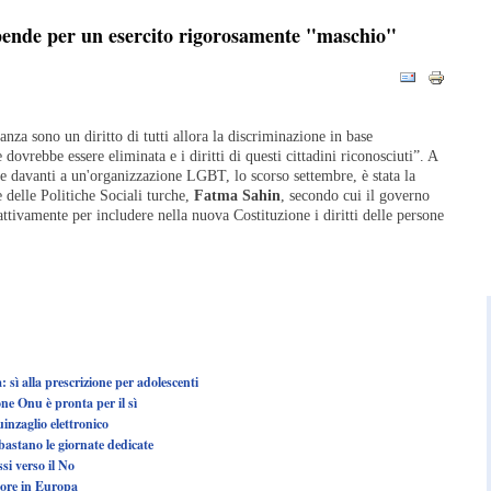
pende per un esercito rigorosamente "maschio"
ianza sono un diritto di tutti allora la discriminazione in base
 dovrebbe essere eliminata e i diritti di questi cittadini riconosciuti”. A
e davanti a un'organizzazione LGBT, lo scorso settembre, è stata la
 delle Politiche Sociali turche,
Fatma Sahin
, secondo cui il governo
ttivamente per includere nella nuova Costituzione i diritti delle persone
sì alla prescrizione per adolescenti
one Onu è pronta per il sì
inzaglio elettronico
bastano le giornate dedicate
si verso il No
giore in Europa