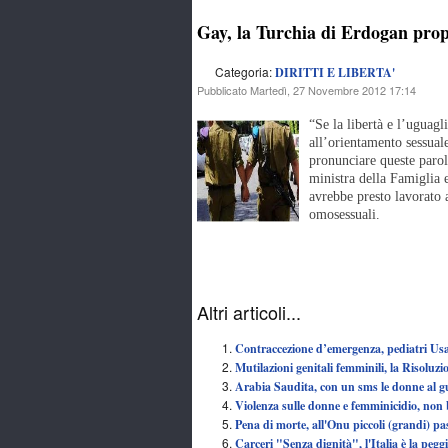
Gay, la Turchia di Erdogan pro
Categoria:
DIRITTI E LIBERTA'
Pubblicato Martedì, 27 Novembre 2012 17:14
“Se la libertà e l’uguagl
all’orientamento sessuale
pronunciare queste parol
ministra della Famiglia e
avrebbe presto lavorato a
omosessuali.
Altri articoli...
Contraccezione d’emergenza, pediatri Usa: 
Mutilazioni genitali femminili, la Risoluzi
Arabia Saudita, con un sms le donne al gu
Violenza sulle donne e femminicidio, non 
Pena di morte, all'Onu piccoli (grandi) pas
Carceri "Senza dignità", l'Italia è la peg