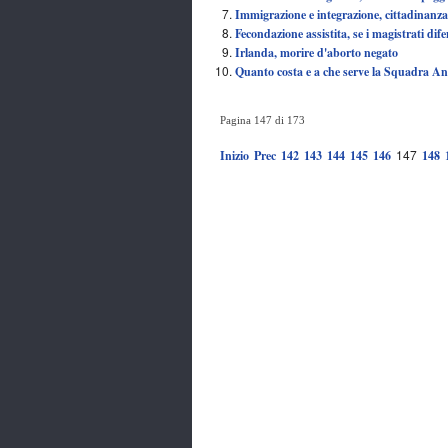
Immigrazione e integrazione, cittadinanza 
Fecondazione assistita, se i magistrati dife
Irlanda, morire d'aborto negato
Quanto costa e a che serve la Squadra Ant
Pagina 147 di 173
147
Inizio
Prec
142
143
144
145
146
148