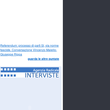
Referendum: processo di parti SI, via norme
fasciste. Conversazione Vincenzo Maiello-
Giuseppe Rippa
guarda le altre puntate