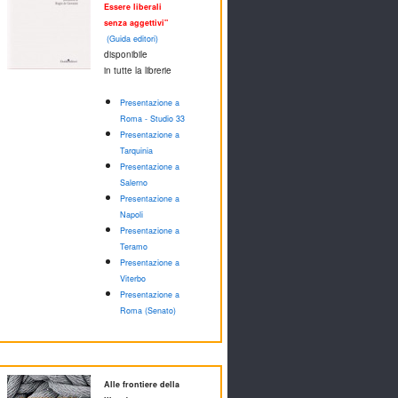
Essere liberali
senza aggettivi"
(Guida editori)
disponibile
in tutte la librerie
Presentazione a
Roma - Studio 33
Presentazione a
Tarquinia
Presentazione a
Salerno
Presentazione a
Napoli
Presentazione a
Teramo
Presentazione a
Viterbo
Presentazione a
Roma (Senato)
Alle frontiere della