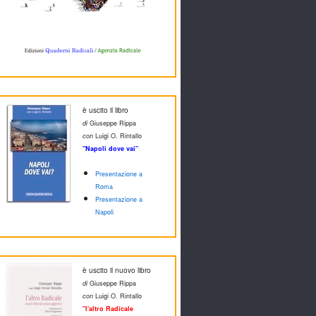
è uscito il libro
di
Giuseppe Rippa
con
Luigi O. Rintallo
"Napoli dove vai"
Presentazione a
Roma
Presentazione a
Napoli
è uscito il nuovo libro
di
Giuseppe Rippa
con
Luigi O. Rintallo
"l'altro Radicale