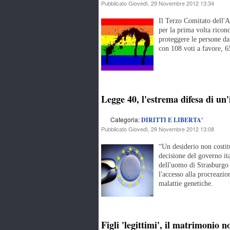
Pubblicato Giovedì, 29 Novembre 2012 13:34
Il Terzo Comitato dell'
per la prima volta ricono
proteggere le persone da
con 108 voti a favore, 65
Legge 40, l'estrema difesa di un'
Categoria:
DIRITTI E LIBERTA'
Pubblicato Giovedì, 29 Novembre 2012 13:08
“Un desiderio non costit
decisione del governo ita
dell'uomo di Strasburgo
l'accesso alla procreazio
malattie genetiche.
Figli 'legittimi', il matrimonio n