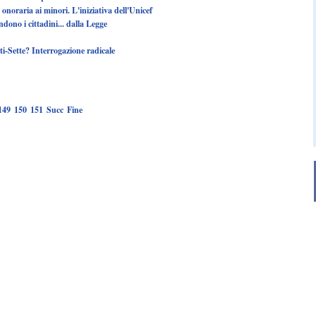
onoraria ai minori. L'iniziativa dell'Unicef
ndono i cittadini... dalla Legge
i-Sette? Interrogazione radicale
149
150
151
Succ
Fine