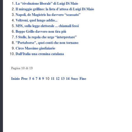
La “rivoluzione liberale” di Luigi Di Maio
Il miraggio grillino: la lista d’attesa di Luigi Di Maio
Napoli, de Magistris ha davvero “scassato”
Veltroni, quel lungo addio...
M5S, sulla legge elettorale ... chiamali fessi
Beppe Grillo davvero non tira più
5 Stelle, la regola che urge “interpretare”
"Portaborse", quei conti che non tornano
Circo Massimo giudiziario
Dall'Italia una cremina catalana
Pagina 10 di 19
10
Inizio
Prec
5
6
7
8
9
11
12
13
14
Succ
Fine