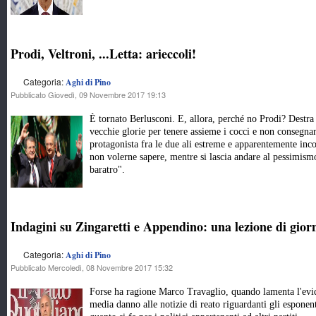
Prodi, Veltroni, ...Letta: arieccoli!
Categoria:
Aghi di Pino
Pubblicato Giovedì, 09 Novembre 2017 19:13
È tornato Berlusconi. E, allora, perché no Prodi? Destra 
vecchie glorie per tenere assieme i cocci e non consegnare
protagonista fra le due ali estreme e apparentemente incon
non volerne sapere, mentre si lascia andare al pessimismo
baratro".
Indagini su Zingaretti e Appendino: una lezione di gior
Categoria:
Aghi di Pino
Pubblicato Mercoledì, 08 Novembre 2017 15:32
Forse ha ragione Marco Travaglio, quando lamenta l'evid
media danno alle notizie di reato riguardanti gli espone