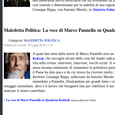
dell'inesorabile deriva autoritaria che sta investendo un
così centrale e determinante per la stabilità di una regi
Maledetta Politic
Giuseppe Rippa, con Antonio Marulo, in
Maledetta Politica: La voce di Marco Pannella su Quade
Categoria:
MALEDETTA POLITICA
Pubblicato Lunedì, 18 Luglio 2016 11:37
A quasi due mesi dalla morte di Marco Pannella esce un 
Radicali
, che raccoglie alcune delle cose del leader radica
vita sulla rivista: interventi, interviste, vecchi scritti. I
senza nessuna intenzione di riassumere la poliedrica pers
il Paese ha dato poco e da cui invece ha ricevuto molto
direttore Giuseppe Rippa, sollecitato da Antonio Marulo 
immediato a Pannella, illustrandone per grandi linee i co
omaggio immediato, altro è il lavoro che bisognerà fare per ridefinire il su
mancare il nostro contributo …
La voce di Marco Pannella su Quaderni Radicali
-
(Agenzia Radicale Video)