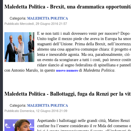
Maledetta Politica - Brexit, una drammatica opportunit
Categoria:
MALEDETTA POLITICA
Pubblicato Mercoledì, 29 Giugno 2016 21:57
E se non tutti i mali dovessero venir per nuocere? Dopo 
Unito toglie il mezzo piede che aveva in Europa ha smoss
stagnanti dell’Unione. Prima della Brexit, nell’incertezz
almeno una cosa appariva comunque chiara: il progetto e
lenta e inesorabile agonia. Ma ora, paradossalmente, ciò 
un evento da scongiurare a tutti i costi, può invece cost
ridare slancio al sogno federalista di spinelliana e pann
nuovo numero
con Antonio Marulo, in questo
di
Maledetta Politica
.
Maledetta Politica - Ballottaggi, fuga da Renzi per la vit
Categoria:
MALEDETTA POLITICA
Pubblicato Domenica, 12 Giugno 2016 21:09
Aspettando i ballottaggi nelle grandi città, Matteo Renzi p
confine fra l’essere considerato il re Mida del consenso o 