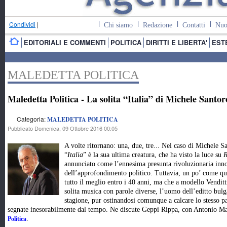
Condividi
|
Chi siamo
Redazione
Contatti
Nuo
EDITORIALI E COMMENTI
POLITICA
DIRITTI E LIBERTA'
EST
MALEDETTA POLITICA
Maledetta Politica - La solita “Italia” di Michele Santor
Categoria:
MALEDETTA POLITICA
Pubblicato Domenica, 09 Ottobre 2016 00:05
A volte ritornano: una, due, tre... Nel caso di Michele 
“
Italia
” è la sua ultima creatura, che ha visto la luce su
R
annunciato come l’ennesima presunta rivoluzionaria inn
dell’approfondimento politico. Tuttavia, un po’ come qu
tutto il meglio entro i 40 anni, ma che a modello Venditt
solita musica con parole diverse, l’uomo dell’editto bulg
stagione, pur ostinandosi comunque a calcare lo stesso pa
segnate inesorabilmente dal tempo. Ne discute Geppi Rippa, con Antonio M
Politica
.