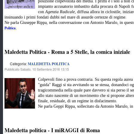
posizione colpevolista dei media. I primi e i soli a non c
impianto accusatorio imbastito dalla procura di Napoli f
con
Agenzia Radicale
, diffusa allora in ciclostile, ini
insinuando i primi fondati dubbi nel mare di assurde certezze di regime.
Ne parla Giuseppe Rippa, nella conversazione con Antonio Marulo, in que
Politica
.
Maledetta Politica - Roma a 5 Stelle, la comica iniziale
Categoria:
MALEDETTA POLITICA
Pubblicato Sabato, 10 Settembre 2016 13:15
Colpevoli fino a prova contraria. Su questa regola aurea
"guida" Raggi si sta avvitando su se stessa, donandoci o
tragicommedia nella quale pare davvero si sia perso il s
allo stato nascente di un movimento che si propone alterna
finale, residuale, di un regime in disfacimento.
Ne parla Geppi Rippa, sollecitato da Antonio Marulo, i
Maledetta politica - I miRAGGI di Roma