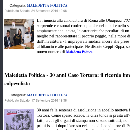
Categoria:
MALEDETTA POLITICA
Pubblicato Sabato, 24 Settembre 2016 10:08
La rinuncia alla candidatura di Roma alle
Olimpiadi 202
sorprende e casomai conferma, anche nei modi e nello stil
ampiamente annunciata, le caratteristiche peculiari di u
meglio nel rappresentare il proprio peggio, nelle more di
dall’investitura - l’impreparata sindaca ancora alle prese
al bilancio e alle partecipate. Ne discute Geppi Rippa, s
Maledetta Politica
nuovo numero di
.
Maledetta Politica - 30 anni Caso Tortora: il ricordo in
colpevolista
Categoria:
MALEDETTA POLITICA
Pubblicato Sabato, 17 Settembre 2016 19:58
30 anni fa la sentenza di assoluzione in appello metteva 
Tortora. Come spesso accade, la cifra tonda si presta all’
fatti, a cui gli organi di stampa non si sono sottratti, no
primi istanti dopo l’arresto eclatante del conduttore di P