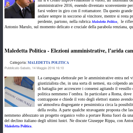
lui si è creato improvvisamente il vuoto, all’indomani de
amministrative 2016, essendo diventato sconveniente per g
farsi vedere in giro con il rottamatore. Da questo grande c
andare sempre in soccorso al vincitore, mentre si resta p
Maledetta Politica
perdente, partono, nella rubrica
, le rifl
Antonio Marulo, sul momento delicato e cruciale della parabola renziana, qua
Maledetta Politica - Elezioni amministrative, l’arida 
Categoria:
MALEDETTA POLITICA
Pubblicato Sabato, 14 Maggio 2016 16:10
La campagna elettorale per le amministrative entra nel v
giustizialista che, in una sorta di nemesi, sta colpendo a
di battaglia per accrescere i consensi agitando il vessillo 
politica nemmeno l’ombra. In particolare a Roma, dove il 
contrappone e chiede il voto degli elettori stanno avend
un’atmosfera disgregante e pessimistica circa la possibil
della svolta. A parte qualche stravagante proposta che la
nemmeno abbozzato un progetto organico volto a portare Roma fuori da una cr
del declino italiano degli ultimi lustri. Ne discute Giuseppe Rippa, con An
Maledetta Politica
.