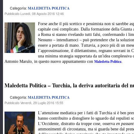
Categoria:
MALEDETTA POLITICA
Pubblicato Lunedì, 08 Agosto 2016 12:46
Forse anche il più scettico e pessimista non si sarebbe asp
capitale così complicato. Dalla formazione della Giunta a
a Roma si stanno rivelando tutti falsi, confermando i lim
Nessuno – intendiamoci – può pretendere che la soluzione
essere a portata di mano. Tuttavia, a poco più di un mese
l’approssimazione, il dilettantismo, regnano sovrani in 
una minima strategia supportata da un'idea complessiva d
Maledetta Politica
Antonio Marulo, in questo nuovo appuntamento con
.
Maledetta Politica – Turchia, la deriva autoritaria del 
Categoria:
MALEDETTA POLITICA
Pubblicato Venerdì, 29 Luglio 2016 15:55
L’attenzione mediatica per i fatti di Turchia si è ben pres
hanno contribuito a distogliere lo sguardo dal repulisti 
L’Occidente, distratto da troppe cose, osserva
en passant
ammonimenti di circostanza, ma si guarda bene dal prend