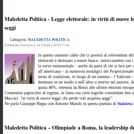
Maledetta Politica - Legge elettorale: in virtù di nuove l
seggi
Categoria:
MALEDETTA POLITICA
Pubblicato Domenica, 02 Ottobre 2016 11:34
In questo autunno caldo che ci porterà al referendum del
elettorale è destinato a tenere banco, intrecciandosi con 
la verve uninominale – anche da parte di chi si fece per
all’americana – ai numerosi nostalgici del Proporzionale
turno di coalizione, in luogo di un sistema – l’Italicum 
destinato in un modo o nell’altro a morire sul nascere, d
quota 40%, ottenuta da Renzi alle ultime elezioni euro
l’ennesimo papocchio di regime, in linea con certe logiche consolidate ben s
Maccari: “in virtù di nuove leggi/ chi perde voti acquista seggi”.
Maledetta P
Ne parla Giuseppe Rippa con Antonio Marulo in questa puntata di
Maledetta Politica – Olimpiade a Roma, la leadership del