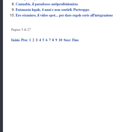
Cannabis, il paradosso antiproibizionista
Eutanasia legale, 4 anni e non sentirli. Purtroppo
Ero straniero, il video spot... per dare regole certe all'integrazione
Pagina 3 di 27
3
Inizio
Prec
1
2
4
5
6
7
8
9
10
Succ
Fine