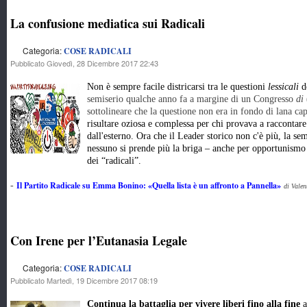
La confusione mediatica sui Radicali
Categoria:
COSE RADICALI
Pubblicato Giovedì, 28 Dicembre 2017 22:43
Non è sempre facile districarsi tra le questioni
lessicali
d
semiserio qualche anno fa a margine di un Congresso
di
sottolineare che la questione non era in fondo di lana ca
risultare oziosa e complessa per chi provava a raccontar
dall'esterno. Ora che il Leader storico non c'è più, la se
nessuno si prende più la briga – anche per opportunismo 
dei “radicali”.
Il Partito Radicale su Emma Bonino: «Quella lista è un affronto a Pannella»
-
di Valen
Con Irene per l’Eutanasia Legale
Categoria:
COSE RADICALI
Pubblicato Martedì, 19 Dicembre 2017 08:19
Continua la battaglia per vivere liberi fino alla fine
a