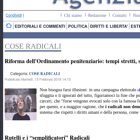
Condividi
|
Chi siamo
Redazione
Contatti
Nuo
EDITORIALI E COMMENTI
POLITICA
DIRITTI E LIBERTA'
EST
COSE RADICALI
Riforma dell'Ordinamento penitenziario: tempi stretti, s
Categoria:
COSE RADICALI
Pubblicato Martedì, 13 Febbraio 2018 14:15
c
Non bisogna farsi illusioni: in una campagna elettorale
sfuggita o li ignorati del tutto, figuriamoci la fine che po
carceri, che “forse vengono evocati solo con la famosa f
per questo, e a maggior ragione, che
i radicali non de
sistema che rispetti i diritti umani e della persona, come 
Rutelli e i “semplificatori” Radicali