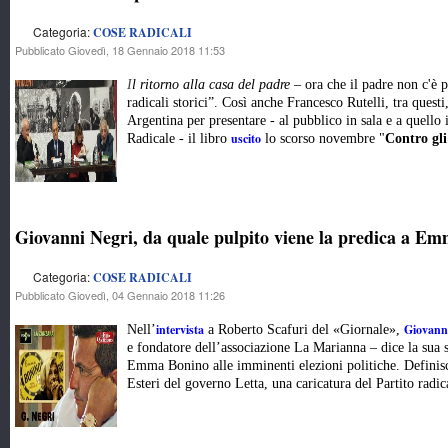
Categoria:
COSE RADICALI
Pubblicato Giovedì, 18 Gennaio 2018 11:53
I
l ritorno alla casa del padre
– ora che il padre non c'è p
radicali storici”. Così anche Francesco Rutelli, tra questi,
Argentina per presentare - al pubblico in sala e a quello i
uscito
Radicale - il libro
lo scorso novembre "
Contro gl
Giovanni Negri, da quale pulpito viene la predica a E
Categoria:
COSE RADICALI
Pubblicato Giovedì, 04 Gennaio 2018 11:26
intervista
Giovann
Nell’
a Roberto Scafuri del «Giornale»,
e fondatore dell’associazione La Marianna – dice la sua s
Emma Bonino alle imminenti elezioni politiche. Definisce
Esteri del governo Letta, una caricatura del Partito radic