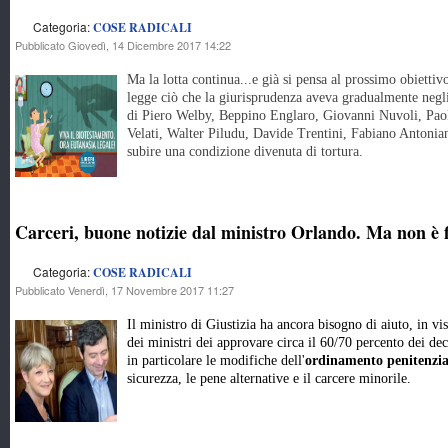
Categoria:
COSE RADICALI
Pubblicato Giovedì, 14 Dicembre 2017 14:22
Ma la lotta continua...e già si pensa al prossimo obietti
legge ciò che la giurisprudenza aveva gradualmente negli 
di Piero Welby, Beppino Englaro, Giovanni Nuvoli, Pao
Velati, Walter Piludu, Davide Trentini, Fabiano Antonian
subire una condizione divenuta di tortura.
Carceri, buone notizie dal ministro Orlando. Ma non è fi
Categoria:
COSE RADICALI
Pubblicato Venerdì, 17 Novembre 2017 11:27
Il ministro di Giustizia ha ancora bisogno di aiuto, in vi
dei ministri dei approvare circa il 60/70 percento dei dec
in particolare le modifiche dell'
ordinamento penitenzia
sicurezza, le pene alternative e il carcere minorile.