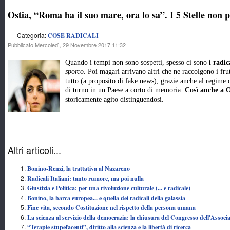
Ostia, “Roma ha il suo mare, ora lo sa”. I 5 Stelle non p
Categoria:
COSE RADICALI
Pubblicato Mercoledì, 29 Novembre 2017 11:32
Quando i tempi non sono sospetti, spesso ci sono
i radic
sporco
. Poi magari arrivano altri che ne raccolgono i frut
tutto (a proposito di fake news), grazie anche al regime c
di turno in un Paese a corto di memoria.
Così anche a O
storicamente agito distinguendosi.
Altri articoli...
Bonino-Renzi, la trattativa al Nazareno
Radicali Italiani: tanto rumore, ma poi nulla
Giustizia e Politica: per una rivoluzione culturale (... e radicale)
Bonino, la barca europea... e quella dei radicali della galassia
Fine vita, secondo Costituzione nel rispetto della persona umana
La scienza al servizio della democrazia: la chiusura del Congresso dell'Assoc
“Terapie stupefacenti”, diritto alla scienza e la libertà di ricerca